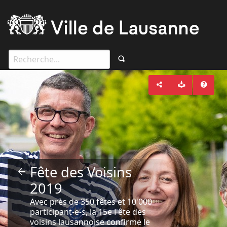
Fête des Voisins
2019
Avec près de 350 fêtes et 10'000
participant-e-s, la 15e Fête des
voisins lausannoise confirme le