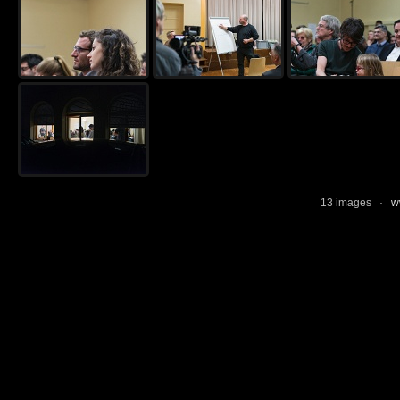
13 images ·
w