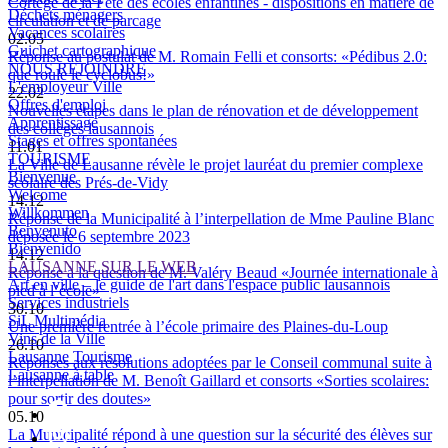
Cortège de la Fête des écoles enfantines - dispositions en matière de
Déchets ménagers
circulation et de parcage
Vacances scolaires
02.05
Guichet cartographique
Réponse au postulat de M. Romain Felli et consorts: «Pédibus 2.0:
NOUS REJOINDRE
que roule le cyclobus!»
L'employeur Ville
22.02
Offres d'emploi
Nouvelles étapes dans le plan de rénovation et de développement
Apprentissage
des collèges lausannois
Stages et offres spontanées
11.01
TOURISME
La Ville de Lausanne révèle le projet lauréat du premier complexe
Bienvenue
scolaire des Prés-de-Vidy
Welcome
14.12
Willkommen
Réponse de la Municipalité à l’interpellation de Mme Pauline Blanc
Benvenuto
déposée le 6 septembre 2023
Bienvenido
14.12
LAUSANNE SUR LE WEB
Réponse à la question de M. Valéry Beaud «Journée internationale à
Art en ville – le guide de l'art dans l'espace public lausannois
pied à l’école»
Services industriels
30.10
SiL Multimédia
Une première rentrée à l’école primaire des Plaines-du-Loup
Vins de la Ville
26.10
Lausanne Tourisme
Réponses aux résolutions adoptées par le Conseil communal suite à
Lausanne à table
l’interpellation de M. Benoît Gaillard et consorts «Sorties scolaires:
pour sortir des doutes»
05.10
La Municipalité répond à une question sur la sécurité des élèves sur