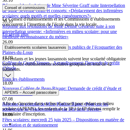
30.10
Réponse à la résolution de Mme Séverine Graff suite linterpellation
Conseil et commissions
de Mme Séverine Graff et consorts: «Déplacement des infirmières
scolaires: quels motifs et quelles conséquences?»
Le Conseil d'établissements et les Commissions d’établissements
30.10
concourent à l’insertion de l’école dans la vie locale.
Réponse aux résolutions de Mme Denise Gemesio suite à son
interpellation urgente: «Infirmières en milieu scolaire: pour une
En savoir plus
meilleure reconnaissance du métier»
26.09
Inauguration de l’école et des espaces publics de l’écoquartier des
Etablissements scolaires lausannois
Plaines-du-Loup
18.09
Les enfants et les jeunes lausannois suivent leur scolarité obligatoire
Collège de Grand-Vennes - Agrandissement: Demande de crédit
dans quinze établissements scolaires groupant un total de 42
d’étude
bâtiments.
Tous les établissements
18.09
Nouveau Collège de Beau-Rivage: Demande de crédit d’étude et
APEMS – Accueil parascolaire
d’investissement
07.08
Afin de s'inscrire dans un lieu d'accueil pour enfant en milieu
Réponse au postulat de Mme Pauline Blanc «Pour que les
scolaire (APEMS), les enfants de la 3P à la 6P doivent remplir le
adolescents ne s'endorment plus sur leur table d'école»
formulaire d'inscription.
18.06
Fêtes scolaires: mercredi 25 juin 2025 – Dispositions en matière de
circulation et de stationnement