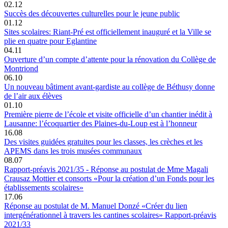
02.12
Succès des découvertes culturelles pour le jeune public
01.12
Sites scolaires: Riant-Pré est officiellement inauguré et la Ville se
plie en quatre pour Eglantine
04.11
Ouverture d’un compte d’attente pour la rénovation du Collège de
Montriond
06.10
Un nouveau bâtiment avant-gardiste au collège de Béthusy donne
de l’air aux élèves
01.10
Première pierre de l’école et visite officielle d’un chantier inédit à
Lausanne: l’écoquartier des Plaines-du-Loup est à l’honneur
16.08
Des visites guidées gratuites pour les classes, les crèches et les
APEMS dans les trois musées communaux
08.07
Rapport-préavis 2021/35 - Réponse au postulat de Mme Magali
Crausaz Mottier et consorts «Pour la création d’un Fonds pour les
établissements scolaires»
17.06
Réponse au postulat de M. Manuel Donzé «Créer du lien
intergénérationnel à travers les cantines scolaires» Rapport-préavis
2021/33