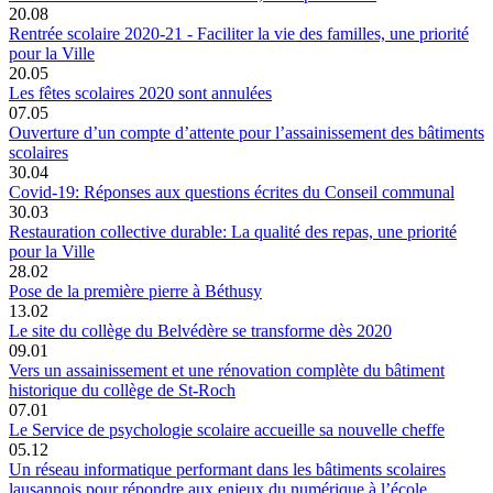
20.08
Rentrée scolaire 2020-21 - Faciliter la vie des familles, une priorité
pour la Ville
20.05
Les fêtes scolaires 2020 sont annulées
07.05
Ouverture d’un compte d’attente pour l’assainissement des bâtiments
scolaires
30.04
Covid-19: Réponses aux questions écrites du Conseil communal
30.03
Restauration collective durable: La qualité des repas, une priorité
pour la Ville
28.02
Pose de la première pierre à Béthusy
13.02
Le site du collège du Belvédère se transforme dès 2020
09.01
Vers un assainissement et une rénovation complète du bâtiment
historique du collège de St-Roch
07.01
Le Service de psychologie scolaire accueille sa nouvelle cheffe
05.12
Un réseau informatique performant dans les bâtiments scolaires
lausannois pour répondre aux enjeux du numérique à l’école