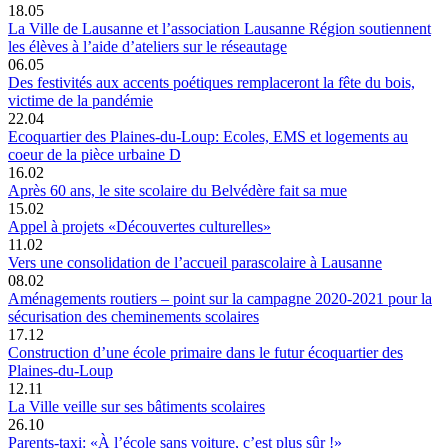
18.05
La Ville de Lausanne et l’association Lausanne Région soutiennent
les élèves à l’aide d’ateliers sur le réseautage
06.05
Des festivités aux accents poétiques remplaceront la fête du bois,
victime de la pandémie
22.04
Ecoquartier des Plaines-du-Loup: Ecoles, EMS et logements au
coeur de la pièce urbaine D
16.02
Après 60 ans, le site scolaire du Belvédère fait sa mue
15.02
Appel à projets «Découvertes culturelles»
11.02
Vers une consolidation de l’accueil parascolaire à Lausanne
08.02
Aménagements routiers – point sur la campagne 2020-2021 pour la
sécurisation des cheminements scolaires
17.12
Construction d’une école primaire dans le futur écoquartier des
Plaines-du-Loup
12.11
La Ville veille sur ses bâtiments scolaires
26.10
Parents-taxi: «À l’école sans voiture, c’est plus sûr !»