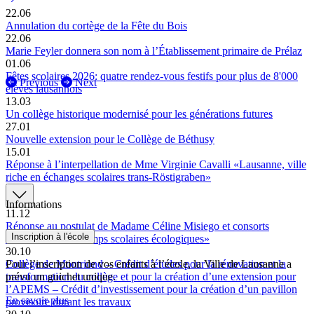
22.06
Annulation du cortège de la Fête du Bois
22.06
Marie Feyler donnera son nom à l’Établissement primaire de Prélaz
01.06
Fêtes scolaires 2026: quatre rendez-vous festifs pour plus de 8'000
Previous
Next
élèves lausannois
13.03
Un collège historique modernisé pour les générations futures
27.01
Nouvelle extension pour le Collège de Béthusy
15.01
Réponse à l’interpellation de Mme Virginie Cavalli «Lausanne, ville
riche en échanges scolaires trans-Röstigraben»
Informations
11.12
Réponse au postulat de Madame Céline Misiego et consorts
Inscription à l'école
«Favorisons des camps scolaires écologiques»
30.10
Pour l’inscription de vos enfants à l’école, la Ville de Lausanne a
Collège de Montriond – Crédit d’études pour la rénovation et la
prévu un guichet unique.
transformation du collège et pour la création d’une extension pour
l’APEMS – Crédit d’investissement pour la création d’un pavillon
En savoir plus
provisoire durant les travaux