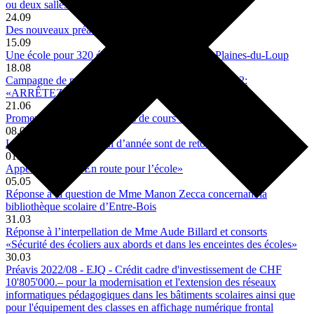
ou deux salles de gymnastique et d'une bibliothèque)»
24.09
Des nouveaux préaux scolaires
15.09
Une école pour 320 élèves en construction aux Plaines-du-Loup
18.08
Campagne de prévention pour la rentrée scolaire 2022:
«ARRÊTEZ-VOUS POUR LES ECOLIER·ES» !
21.06
Promenade autour des usages de cours de récréation
08.06
Les fêtes scolaires de fin d’année sont de retour !
01.06
Appel à projets: «En route pour l’école»
05.05
Réponse à la question de Mme Manon Zecca concernant la
bibliothèque scolaire d’Entre-Bois
31.03
Réponse à l’interpellation de Mme Aude Billard et consorts
«Sécurité des écoliers aux abords et dans les enceintes des écoles»
30.03
Préavis 2022/08 - EJQ - Crédit cadre d'investissement de CHF
10'805'000.– pour la modernisation et l'extension des réseaux
informatiques pédagogiques dans les bâtiments scolaires ainsi que
pour l'équipement des classes en affichage numérique frontal