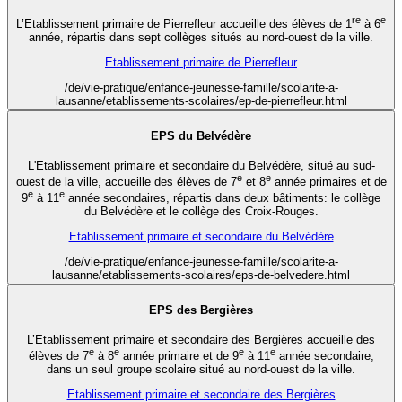
re
e
L’Etablissement primaire de Pierrefleur accueille des élèves de 1
à 6
année, répartis dans sept collèges situés au nord-ouest de la ville.
Etablissement primaire de Pierrefleur
/de/vie-pratique/enfance-jeunesse-famille/scolarite-a-
lausanne/etablissements-scolaires/ep-de-pierrefleur.html
EPS du Belvédère
L'Etablissement primaire et secondaire du Belvédère, situé au sud-
e
e
ouest de la ville, accueille des élèves de 7
et 8
année primaires et de
e
e
9
à 11
année secondaires, répartis dans deux bâtiments: le collège
du Belvédère et le collège des Croix-Rouges.
Etablissement primaire et secondaire du Belvédère
/de/vie-pratique/enfance-jeunesse-famille/scolarite-a-
lausanne/etablissements-scolaires/eps-de-belvedere.html
EPS des Bergières
L’Etablissement primaire et secondaire des Bergières accueille des
e
e
e
e
élèves de 7
à 8
année primaire et de 9
à 11
année secondaire,
dans un seul groupe scolaire situé au nord-ouest de la ville.
Etablissement primaire et secondaire des Bergières