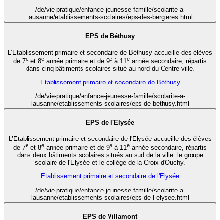
/de/vie-pratique/enfance-jeunesse-famille/scolarite-a-
lausanne/etablissements-scolaires/eps-des-bergieres.html
EPS de Béthusy
L’Etablissement primaire et secondaire de Béthusy accueille des élèves
e
e
e
e
de 7
et 8
année primaire et de 9
à 11
année secondaire, répartis
dans cinq bâtiments scolaires situé au nord du Centre-ville.
Etablissement primaire et secondaire de Béthusy
/de/vie-pratique/enfance-jeunesse-famille/scolarite-a-
lausanne/etablissements-scolaires/eps-de-bethusy.html
EPS de l'Elysée
L’Etablissement primaire et secondaire de l'Elysée accueille des élèves
e
e
e
e
de 7
et 8
année primaire et de 9
à 11
année secondaire, répartis
dans deux bâtiments scolaires situés au sud de la ville: le groupe
scolaire de l'Elysée et le collège de la Croix-d'Ouchy.
Etablissement primaire et secondaire de l'Elysée
/de/vie-pratique/enfance-jeunesse-famille/scolarite-a-
lausanne/etablissements-scolaires/eps-de-l-elysee.html
EPS de Villamont