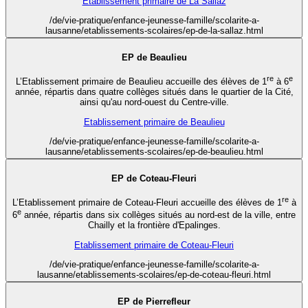
Etablissement primaire de La Sallaz
/de/vie-pratique/enfance-jeunesse-famille/scolarite-a-
lausanne/etablissements-scolaires/ep-de-la-sallaz.html
EP de Beaulieu
re
e
L’Etablissement primaire de Beaulieu accueille des élèves de 1
à 6
année, répartis dans quatre collèges situés dans le quartier de la Cité,
ainsi qu'au nord-ouest du Centre-ville.
Etablissement primaire de Beaulieu
/de/vie-pratique/enfance-jeunesse-famille/scolarite-a-
lausanne/etablissements-scolaires/ep-de-beaulieu.html
EP de Coteau-Fleuri
re
L’Etablissement primaire de Coteau-Fleuri accueille des élèves de 1
à
e
6
année, répartis dans six collèges situés au nord-est de la ville, entre
Chailly et la frontière d'Epalinges.
Etablissement primaire de Coteau-Fleuri
/de/vie-pratique/enfance-jeunesse-famille/scolarite-a-
lausanne/etablissements-scolaires/ep-de-coteau-fleuri.html
EP de Pierrefleur