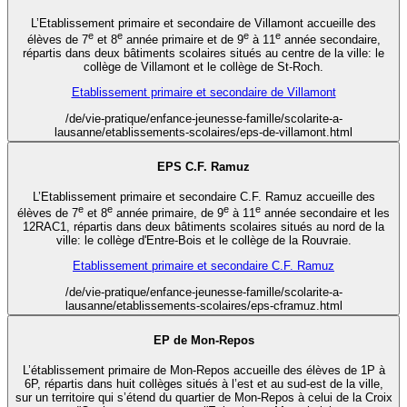
L’Etablissement primaire et secondaire de Villamont accueille des
e
e
e
e
élèves de 7
et 8
année primaire et de 9
à 11
année secondaire,
répartis dans deux bâtiments scolaires situés au centre de la ville: le
collège de Villamont et le collège de St-Roch.
Etablissement primaire et secondaire de Villamont
/de/vie-pratique/enfance-jeunesse-famille/scolarite-a-
lausanne/etablissements-scolaires/eps-de-villamont.html
EPS C.F. Ramuz
L’Etablissement primaire et secondaire C.F. Ramuz accueille des
e
e
e
e
élèves de 7
et 8
année primaire, de 9
à 11
année secondaire et les
12RAC1, répartis dans deux bâtiments scolaires situés au nord de la
ville: le collège d'Entre-Bois et le collège de la Rouvraie.
Etablissement primaire et secondaire C.F. Ramuz
/de/vie-pratique/enfance-jeunesse-famille/scolarite-a-
lausanne/etablissements-scolaires/eps-cframuz.html
EP de Mon-Repos
L’établissement primaire de Mon-Repos accueille des élèves de 1P à
6P, répartis dans huit collèges situés à l’est et au sud-est de la ville,
sur un territoire qui s’étend du quartier de Mon-Repos à celui de la Croix