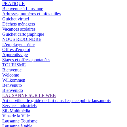
PRATIQUE
Bienvenue à Lausanne
Adresses, numéros et infos utiles
Guichet virtuel
Déchets ménagers
Vacances scolaires
Guichet cartographique
NOUS REJOINDRE
L'employeur Ville
Offres d'emploi
Apprentissage
Stages et offres spontanées
TOURISME
Bienvenue
Welcome
Willkommen
Benvenuto
Bienvenido
LAUSANNE SUR LE WEB
Art en ville – le guide de l'art dans l'espace public lausannois
Services industriels
SiL Multimédia
Vins de la Ville
Lausanne Tourisme
Lausanne à table