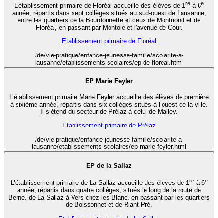
re
e
L’établissement primaire de Floréal accueille des élèves de 1
à 6
année, répartis dans sept collèges situés au sud-ouest de Lausanne,
entre les quartiers de la Bourdonnette et ceux de Montriond et de
Floréal, en passant par Montoie et l'avenue de Cour.
Etablissement primaire de Floréal
/de/vie-pratique/enfance-jeunesse-famille/scolarite-a-
lausanne/etablissements-scolaires/ep-de-floreal.html
EP Marie Feyler
L’établissement primaire Marie Feyler accueille des élèves de première
à sixième année, répartis dans six collèges situés à l’ouest de la ville.
Il s’étend du secteur de Prélaz à celui de Malley.
Etablissement primaire de Prélaz
/de/vie-pratique/enfance-jeunesse-famille/scolarite-a-
lausanne/etablissements-scolaires/ep-marie-feyler.html
EP de la Sallaz
re
e
L’établissement primaire de La Sallaz accueille des élèves de 1
à 6
année, répartis dans quatre collèges, situés le long de la route de
Berne, de La Sallaz à Vers-chez-les-Blanc, en passant par les quartiers
de Boissonnet et de Riant-Pré.