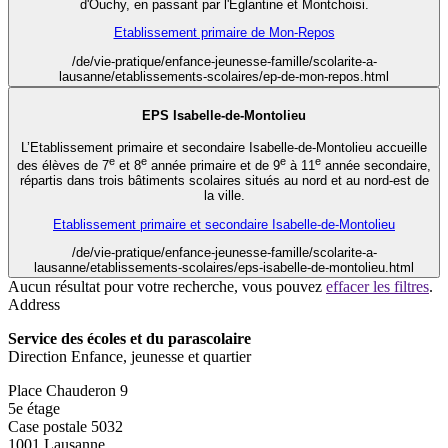
d'Ouchy, en passant par l'Eglantine et Montchoisi.
Etablissement primaire de Mon-Repos
/de/vie-pratique/enfance-jeunesse-famille/scolarite-a-
lausanne/etablissements-scolaires/ep-de-mon-repos.html
EPS Isabelle-de-Montolieu
L’Etablissement primaire et secondaire Isabelle-de-Montolieu accueille
e
e
e
e
des élèves de 7
et 8
année primaire et de 9
à 11
année secondaire,
répartis dans trois bâtiments scolaires situés au nord et au nord-est de
la ville.
Etablissement primaire et secondaire Isabelle-de-Montolieu
/de/vie-pratique/enfance-jeunesse-famille/scolarite-a-
lausanne/etablissements-scolaires/eps-isabelle-de-montolieu.html
Aucun résultat pour votre recherche, vous pouvez
effacer les filtres
.
Address
Service des écoles et du parascolaire
Direction Enfance, jeunesse et quartier
Place Chauderon 9
5e étage
Case postale 5032
1001 Lausanne