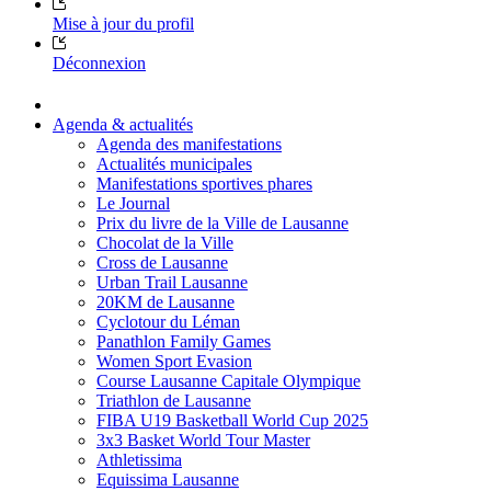
Mise à jour du profil
Déconnexion
Agenda & actualités
Agenda des manifestations
Actualités municipales
Manifestations sportives phares
Le Journal
Prix du livre de la Ville de Lausanne
Chocolat de la Ville
Cross de Lausanne
Urban Trail Lausanne
20KM de Lausanne
Cyclotour du Léman
Panathlon Family Games
Women Sport Evasion
Course Lausanne Capitale Olympique
Triathlon de Lausanne
FIBA U19 Basketball World Cup 2025
3x3 Basket World Tour Master
Athletissima
Equissima Lausanne