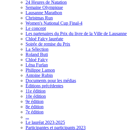
24 Heures de Natation
Semaine Olympique
Lausanne Marathon
Christmas Run
Women's National Cup Final-4
Le concept
Les partenaires du Prix du livre de la Ville de Lausanne
Chloé Falcy lauréate
Soirée de remise du Prix
La Sélection
Roland Buti
Chloé Falcy
Léna Furlan
Philippe Lamon
Antoine Rubin
Documents pour les médias
Éditions précédentes
11e édition
10e édition
9e édition
8e édition
7e édition
...
Le lauréat 2023-2025
Participantes et participants 2023