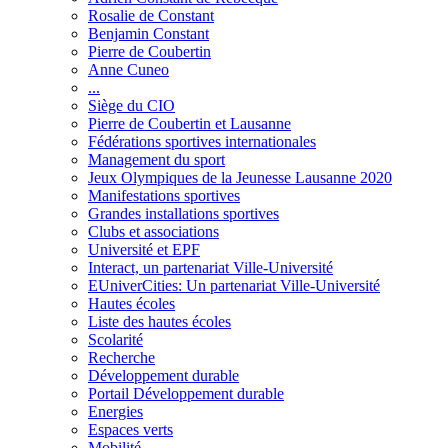
Rosalie de Constant
Benjamin Constant
Pierre de Coubertin
Anne Cuneo
...
Siège du CIO
Pierre de Coubertin et Lausanne
Fédérations sportives internationales
Management du sport
Jeux Olympiques de la Jeunesse Lausanne 2020
Manifestations sportives
Grandes installations sportives
Clubs et associations
Université et EPF
Interact, un partenariat Ville-Université
EUniverCities: Un partenariat Ville-Université
Hautes écoles
Liste des hautes écoles
Scolarité
Recherche
Développement durable
Portail Développement durable
Energies
Espaces verts
Mobilité