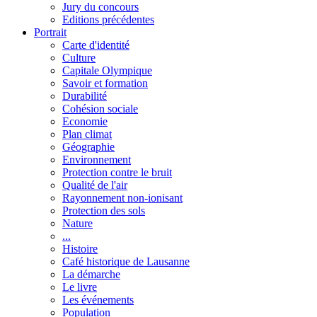
Jury du concours
Editions précédentes
Portrait
Carte d'identité
Culture
Capitale Olympique
Savoir et formation
Durabilité
Cohésion sociale
Economie
Plan climat
Géographie
Environnement
Protection contre le bruit
Qualité de l'air
Rayonnement non-ionisant
Protection des sols
Nature
...
Histoire
Café historique de Lausanne
La démarche
Le livre
Les événements
Population