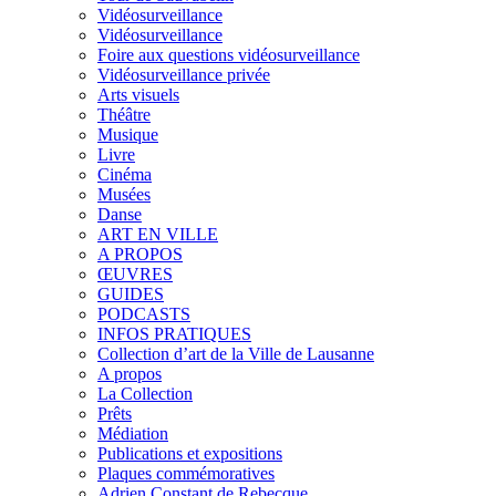
Vidéosurveillance
Vidéosurveillance
Foire aux questions vidéosurveillance
Vidéosurveillance privée
Arts visuels
Théâtre
Musique
Livre
Cinéma
Musées
Danse
ART EN VILLE
A PROPOS
ŒUVRES
GUIDES
PODCASTS
INFOS PRATIQUES
Collection d’art de la Ville de Lausanne
A propos
La Collection
Prêts
Médiation
Publications et expositions
Plaques commémoratives
Adrien Constant de Rebecque