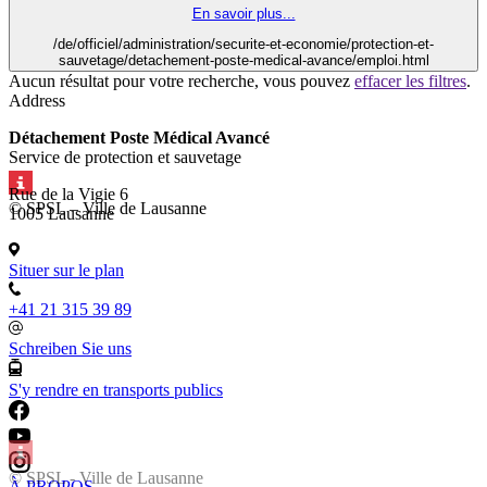
En savoir plus...
/de/officiel/administration/securite-et-economie/protection-et-
sauvetage/detachement-poste-medical-avance/emploi.html
Aucun résultat pour votre recherche, vous pouvez
effacer les filtres
.
Address
Détachement Poste Médical Avancé
Service de protection et sauvetage
Rue de la Vigie 6
© SPSL – Ville de Lausanne
1005 Lausanne
Situer sur le plan
+41 21 315 39 89
Schreiben Sie uns
S'y rendre en transports publics
© SPSL - Ville de Lausanne
À PROPOS