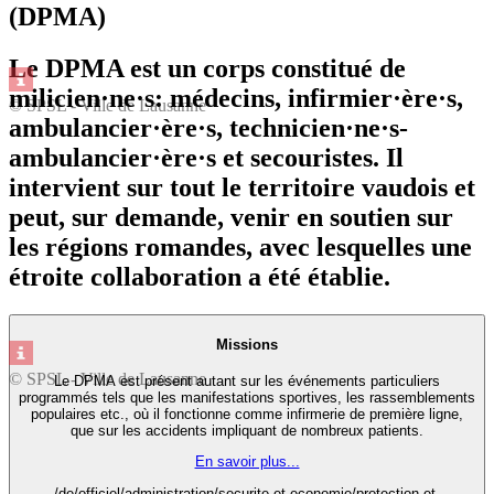
(DPMA)
Le DPMA est un corps constitué de
milicien·ne·s: médecins, infirmier·ère·s,
© SPSL - Ville de Lausanne
ambulancier·ère·s, technicien·ne·s-
ambulancier·ère·s et secouristes. Il
intervient sur tout le territoire vaudois et
peut, sur demande, venir en soutien sur
les régions romandes, avec lesquelles une
étroite collaboration a été établie.
Missions
© SPSL - Ville de Lausanne
Le DPMA est présent autant sur les événements particuliers
programmés tels que les manifestations sportives, les rassemblements
populaires etc., où il fonctionne comme infirmerie de première ligne,
que sur les accidents impliquant de nombreux patients.
En savoir plus...
/de/officiel/administration/securite-et-economie/protection-et-