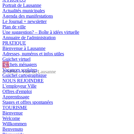
Portrait de Lausanne
Actualités municipales
Agenda des manifestations
Le Journal + newsletter
Plan de ville
Une suggestion? – Boîte à idées virtuelle
Annuaire de l'administration
PRATIQUE
Bienvenue à Lausanne
Adresses, numéros et infos utiles
Guichet virtuel
Déchets ménagers
Vacances scolaires
© SPSL - Ville de Lausanne
Guichet cartographique
NOUS REJOINDRE
L'employeur Ville
Offres d'emploi
Apprentissage
Stages et offres spontanées
TOURISME
Bienvenue
Welcome
Willkommen
Benvenuto