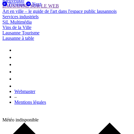
Bienvenido
Previous
Next
LAUSANNE SUR LE WEB
Art en ville – le guide de l'art dans l'espace public lausannois
Services industriels
SiL Multimédia
Vins de la Ville
Lausanne Tourisme
Lausanne à table
Webmaster
–
Mentions légales
Météo indisponible