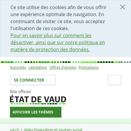
DÉBUT DU CONTENU DE LA PAGE
ACCÈS AU CHAMP DE RECHERCHE
PAGE D'ACCUEIL
FORMULAIRE DE CONTACT
Ce site utilise des cookies afin de vous offrir
une expérience optimale de navigation. En
continuant de visiter ce site, vous acceptez
l'utilisation de ces cookies.
Pour en savoir plus sur comment les
désactiver, ainsi que sur notre politique en
matière de protection des données.
Autorités
Législation
Offres d'emploi
Prestations
Sous-navigation
Votre identité
Secti
SE CONNECTER
AFFICHER LES THÈMES
Fil d'Ariane
Aides financières et comment les demander
vd.ch
Aides financières et soutien social