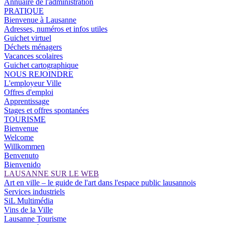
Annuaire de l'administration
PRATIQUE
Bienvenue à Lausanne
Adresses, numéros et infos utiles
Guichet virtuel
Déchets ménagers
Vacances scolaires
Guichet cartographique
NOUS REJOINDRE
L'employeur Ville
Offres d'emploi
Apprentissage
Stages et offres spontanées
TOURISME
Bienvenue
Welcome
Willkommen
Benvenuto
Bienvenido
LAUSANNE SUR LE WEB
Art en ville – le guide de l'art dans l'espace public lausannois
Services industriels
SiL Multimédia
Vins de la Ville
Lausanne Tourisme