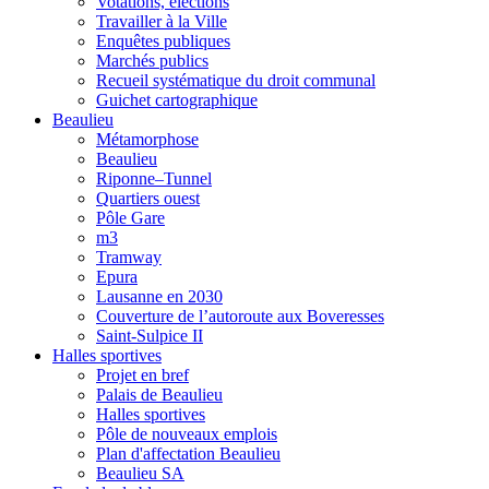
Votations, élections
Travailler à la Ville
Enquêtes publiques
Marchés publics
Recueil systématique du droit communal
Guichet cartographique
Beaulieu
Métamorphose
Beaulieu
Riponne–Tunnel
Quartiers ouest
Pôle Gare
m3
Tramway
Epura
Lausanne en 2030
Couverture de l’autoroute aux Boveresses
Saint-Sulpice II
Halles sportives
Projet en bref
Palais de Beaulieu
Halles sportives
Pôle de nouveaux emplois
Plan d'affectation Beaulieu
Beaulieu SA