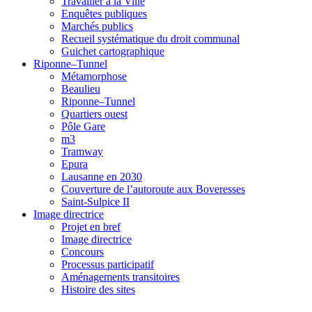
Travailler à la Ville
Enquêtes publiques
Marchés publics
Recueil systématique du droit communal
Guichet cartographique
Riponne–Tunnel
Métamorphose
Beaulieu
Riponne–Tunnel
Quartiers ouest
Pôle Gare
m3
Tramway
Epura
Lausanne en 2030
Couverture de l’autoroute aux Boveresses
Saint-Sulpice II
Image directrice
Projet en bref
Image directrice
Concours
Processus participatif
Aménagements transitoires
Histoire des sites