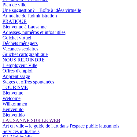
Plan de ville
Une suggestion? – Boîte à idées virtuelle
Annuaire de l'administration
PRATIQUE
Bienvenue à Lausanne
Adresses, numéros et infos utiles
Guichet virtuel
Déchets ménagers
Vacances scolaires
Guichet cartographique
NOUS REJOINDRE
L'employeur Ville
Offres d'emploi
Apprentissage
Stages et offres spontanées
TOURISME
Bienvenue
Welcome
Willkommen
Benvenuto
Bienvenido
LAUSANNE SUR LE WEB
Art en ville – le guide de l'art dans l'espace public lausannois
Services industriels
SiL Multimédia