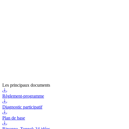
Les principaux documents
Règlement-programme
Diagnostic participatif
Plan de base
Riponne–Tunnel: 34 idées