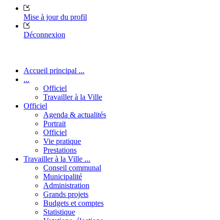
Mise à jour du profil
Déconnexion
Accueil principal ...
...
Officiel
Travailler à la Ville
Officiel
Agenda & actualités
Portrait
Officiel
Vie pratique
Prestations
Travailler à la Ville ...
Conseil communal
Municipalité
Administration
Grands projets
Budgets et comptes
Statistique