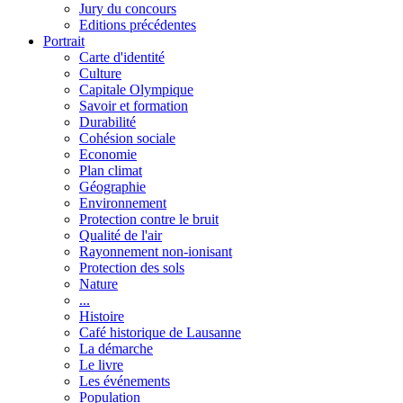
Jury du concours
Editions précédentes
Portrait
Carte d'identité
Culture
Capitale Olympique
Savoir et formation
Durabilité
Cohésion sociale
Economie
Plan climat
Géographie
Environnement
Protection contre le bruit
Qualité de l'air
Rayonnement non-ionisant
Protection des sols
Nature
...
Histoire
Café historique de Lausanne
La démarche
Le livre
Les événements
Population