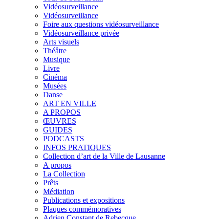
Vidéosurveillance
Vidéosurveillance
Foire aux questions vidéosurveillance
Vidéosurveillance privée
Arts visuels
Théâtre
Musique
Livre
Cinéma
Musées
Danse
ART EN VILLE
A PROPOS
ŒUVRES
GUIDES
PODCASTS
INFOS PRATIQUES
Collection d’art de la Ville de Lausanne
A propos
La Collection
Prêts
Médiation
Publications et expositions
Plaques commémoratives
Adrien Constant de Rebecque