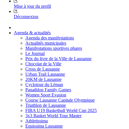
Mise à jour du profil
Déconnexion
Agenda & actualités
Agenda des manifestations
Actualités municipales
Manifestations sportives phares
Le Journal
Prix du livre de la Ville de Lausanne
Chocolat de la Ville
Cross de Lausanne
Urban Trail Lausanne
20KM de Lausanne
Cyclotour du Léman
Panathlon Family Games
Women Sport Evasion
Course Lausanne Capitale Olympique
Triathlon de Lausanne
FIBA U19 Basketball World Cup 2025
3x3 Basket World Tour Master
Athletissima
Equissima Lausanne