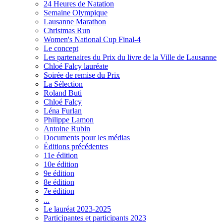
24 Heures de Natation
Semaine Olympique
Lausanne Marathon
Christmas Run
Women's National Cup Final-4
Le concept
Les partenaires du Prix du livre de la Ville de Lausanne
Chloé Falcy lauréate
Soirée de remise du Prix
La Sélection
Roland Buti
Chloé Falcy
Léna Furlan
Philippe Lamon
Antoine Rubin
Documents pour les médias
Éditions précédentes
11e édition
10e édition
9e édition
8e édition
7e édition
...
Le lauréat 2023-2025
Participantes et participants 2023