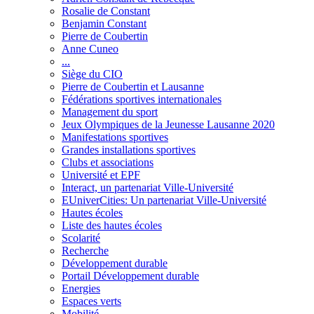
Rosalie de Constant
Benjamin Constant
Pierre de Coubertin
Anne Cuneo
...
Siège du CIO
Pierre de Coubertin et Lausanne
Fédérations sportives internationales
Management du sport
Jeux Olympiques de la Jeunesse Lausanne 2020
Manifestations sportives
Grandes installations sportives
Clubs et associations
Université et EPF
Interact, un partenariat Ville-Université
EUniverCities: Un partenariat Ville-Université
Hautes écoles
Liste des hautes écoles
Scolarité
Recherche
Développement durable
Portail Développement durable
Energies
Espaces verts
Mobilité