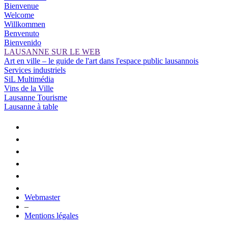
Bienvenue
Welcome
Willkommen
Benvenuto
Bienvenido
LAUSANNE SUR LE WEB
Art en ville – le guide de l'art dans l'espace public lausannois
Services industriels
SiL Multimédia
Vins de la Ville
Lausanne Tourisme
Lausanne à table
Webmaster
–
Mentions légales