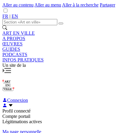
Aller au contenu
Aller au menu
Aller à la recherche
Partager
FR
|
EN
ART EN VILLE
A PROPOS
ŒUVRES
GUIDES
PODCASTS
INFOS PRATIQUES
Un site de la
Connexion
Profil connecté
Compte portail
Légitimations actives
Ma page personnelle