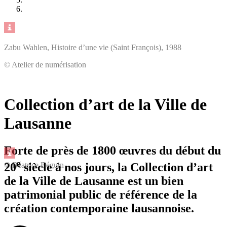
Zabu Wahlen, Histoire d’une vie (Saint François), 1988
© Atelier de numérisation
Collection d’art de la Ville de
Lausanne
Forte de près de 1800 œuvres du début du
e
20
siècle à nos jours, la Collection d’art
© Béatrice Béguin
de la Ville de Lausanne est un bien
patrimonial public de référence de la
création contemporaine lausannoise.