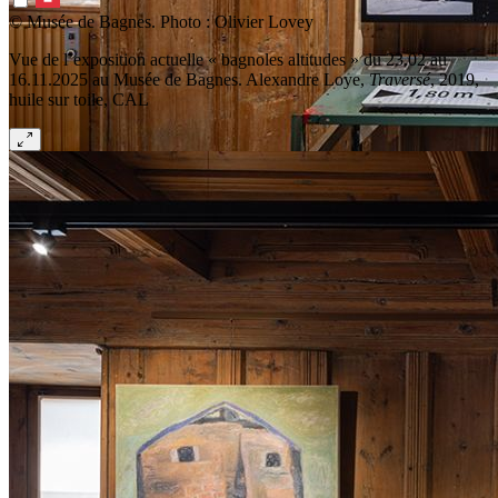
© Musée de Bagnes. Photo : Olivier Lovey
Vue de l’exposition actuelle « bagnoles altitudes » du 23.02 au
16.11.2025 au Musée de Bagnes. Alexandre Loye,
Traversé
, 2019,
huile sur toile, CAL