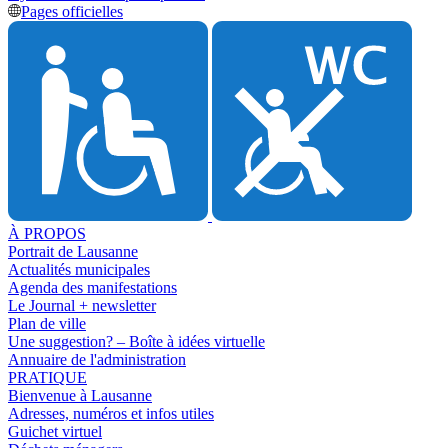
Pages officielles
À PROPOS
Portrait de Lausanne
Actualités municipales
Agenda des manifestations
Le Journal + newsletter
Plan de ville
Une suggestion? – Boîte à idées virtuelle
Annuaire de l'administration
PRATIQUE
Bienvenue à Lausanne
Adresses, numéros et infos utiles
Guichet virtuel