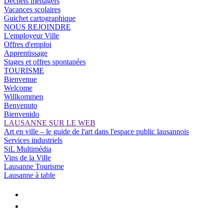
Déchets ménagers
Vacances scolaires
Guichet cartographique
NOUS REJOINDRE
L'employeur Ville
Offres d'emploi
Apprentissage
Stages et offres spontanées
TOURISME
Bienvenue
Welcome
Willkommen
Benvenuto
Bienvenido
LAUSANNE SUR LE WEB
Art en ville – le guide de l'art dans l'espace public lausannois
Services industriels
SiL Multimédia
Vins de la Ville
Lausanne Tourisme
Lausanne à table