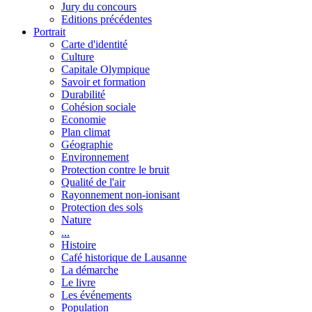
Jury du concours
Editions précédentes
Portrait
Carte d'identité
Culture
Capitale Olympique
Savoir et formation
Durabilité
Cohésion sociale
Economie
Plan climat
Géographie
Environnement
Protection contre le bruit
Qualité de l'air
Rayonnement non-ionisant
Protection des sols
Nature
...
Histoire
Café historique de Lausanne
La démarche
Le livre
Les événements
Population