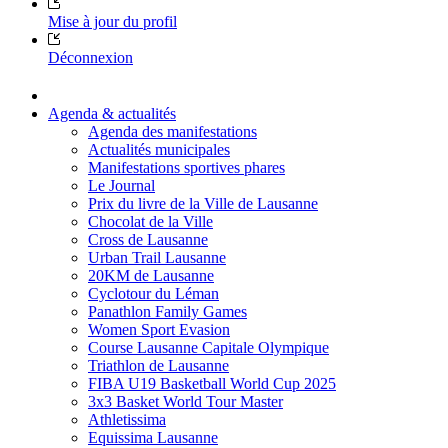
Mise à jour du profil
Déconnexion
Agenda & actualités
Agenda des manifestations
Actualités municipales
Manifestations sportives phares
Le Journal
Prix du livre de la Ville de Lausanne
Chocolat de la Ville
Cross de Lausanne
Urban Trail Lausanne
20KM de Lausanne
Cyclotour du Léman
Panathlon Family Games
Women Sport Evasion
Course Lausanne Capitale Olympique
Triathlon de Lausanne
FIBA U19 Basketball World Cup 2025
3x3 Basket World Tour Master
Athletissima
Equissima Lausanne