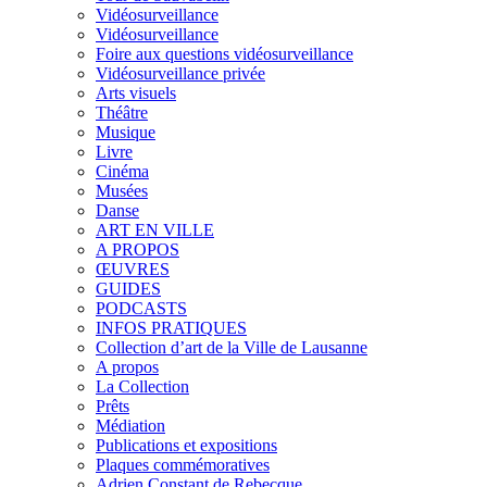
Vidéosurveillance
Vidéosurveillance
Foire aux questions vidéosurveillance
Vidéosurveillance privée
Arts visuels
Théâtre
Musique
Livre
Cinéma
Musées
Danse
ART EN VILLE
A PROPOS
ŒUVRES
GUIDES
PODCASTS
INFOS PRATIQUES
Collection d’art de la Ville de Lausanne
A propos
La Collection
Prêts
Médiation
Publications et expositions
Plaques commémoratives
Adrien Constant de Rebecque