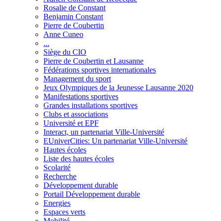
Rosalie de Constant
Benjamin Constant
Pierre de Coubertin
Anne Cuneo
...
Siège du CIO
Pierre de Coubertin et Lausanne
Fédérations sportives internationales
Management du sport
Jeux Olympiques de la Jeunesse Lausanne 2020
Manifestations sportives
Grandes installations sportives
Clubs et associations
Université et EPF
Interact, un partenariat Ville-Université
EUniverCities: Un partenariat Ville-Université
Hautes écoles
Liste des hautes écoles
Scolarité
Recherche
Développement durable
Portail Développement durable
Energies
Espaces verts
Mobilité