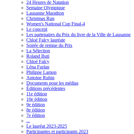
24 Heures de Natation
Semaine Olympique
Lausanne Marathon
Christmas Run
Women's National Cup Final-4
Le concept
Les partenaires du Prix du livre de la Ville de Lausanne
Chloé Falcy lauréate
Soirée de remise du Prix
La Sélection
Roland Buti
Chloé Falcy
Léna Furlan
Philippe Lamon
Antoine Rubin
Documents pour les médias
Éditions précédentes
11e édition
10e édition
9e édition
8e édition
7e édition
...
Le lauréat 2023-2025
Participantes et participants 2023