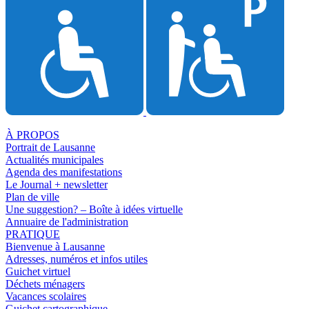
À PROPOS
Portrait de Lausanne
Actualités municipales
Agenda des manifestations
Le Journal + newsletter
Plan de ville
Une suggestion? – Boîte à idées virtuelle
Annuaire de l'administration
PRATIQUE
Bienvenue à Lausanne
Adresses, numéros et infos utiles
Guichet virtuel
Déchets ménagers
Vacances scolaires
Guichet cartographique