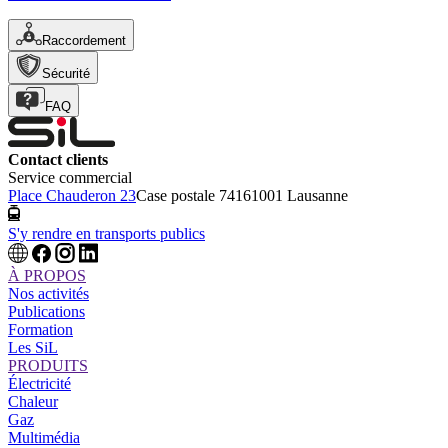
Raccordement
Sécurité
FAQ
Contact clients
Service commercial
Place Chauderon 23
Case postale 7416
1001 Lausanne
S'y rendre en transports publics
À PROPOS
Nos activités
Publications
Formation
Les SiL
PRODUITS
Électricité
Chaleur
Gaz
Multimédia