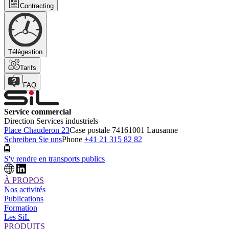
Contracting
Télégestion
Tarifs
FAQ
Service commercial
Direction Services industriels
Place Chauderon 23
Case postale 7416
1001 Lausanne
Schreiben Sie uns
Phone
+41 21 315 82 82
S'y rendre en transports publics
À PROPOS
Nos activités
Publications
Formation
Les SiL
PRODUITS