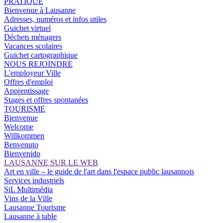
PRATIQUE
Bienvenue à Lausanne
Adresses, numéros et infos utiles
Guichet virtuel
Déchets ménagers
Vacances scolaires
Guichet cartographique
NOUS REJOINDRE
L'employeur Ville
Offres d'emploi
Apprentissage
Stages et offres spontanées
TOURISME
Bienvenue
Welcome
Willkommen
Benvenuto
Bienvenido
LAUSANNE SUR LE WEB
Art en ville – le guide de l'art dans l'espace public lausannois
Services industriels
SiL Multimédia
Vins de la Ville
Lausanne Tourisme
Lausanne à table