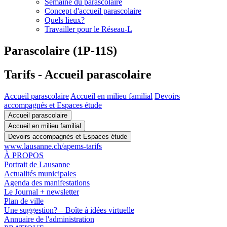
Semaine du parascolaire
Concept d'accueil parascolaire
Quels lieux?
Travailler pour le Réseau-L
Parascolaire (1P-11S)
Tarifs - Accueil parascolaire
Accueil parascolaire
Accueil en milieu familial
Devoirs
accompagnés et Espaces étude
Accueil parascolaire
Accueil en milieu familial
Devoirs accompagnés et Espaces étude
www.lausanne.ch
/apems-tarifs
À PROPOS
Portrait de Lausanne
Actualités municipales
Agenda des manifestations
Le Journal + newsletter
Plan de ville
Une suggestion? – Boîte à idées virtuelle
Annuaire de l'administration