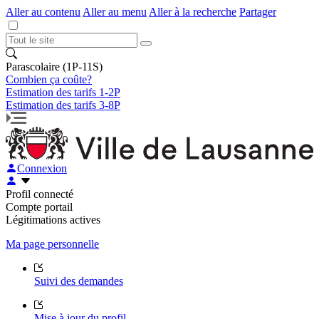
Aller au contenu
Aller au menu
Aller à la recherche
Partager
Parascolaire (1P-11S)
Combien ça coûte?
Estimation des tarifs 1-2P
Estimation des tarifs 3-8P
Connexion
Profil connecté
Compte portail
Légitimations actives
Ma page personnelle
Suivi des demandes
Mise à jour du profil