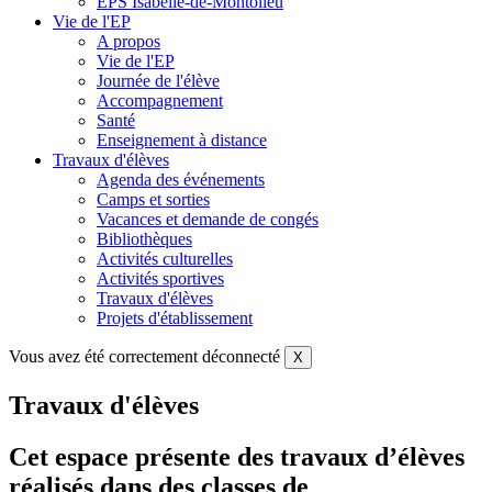
EPS Isabelle-de-Montolieu
Vie de l'EP
A propos
Vie de l'EP
Journée de l'élève
Accompagnement
Santé
Enseignement à distance
Travaux d'élèves
Agenda des événements
Camps et sorties
Vacances et demande de congés
Bibliothèques
Activités culturelles
Activités sportives
Travaux d'élèves
Projets d'établissement
Vous avez été correctement déconnecté
X
Travaux d'élèves
Cet espace présente des travaux d’élèves
réalisés dans des classes de