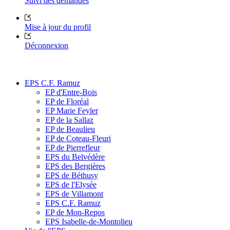
Suivi des demandes
Mise à jour du profil
Déconnexion
EPS C.F. Ramuz
EP d'Entre-Bois
EP de Floréal
EP Marie Feyler
EP de la Sallaz
EP de Beaulieu
EP de Coteau-Fleuri
EP de Pierrefleur
EPS du Belvédère
EPS des Bergières
EPS de Béthusy
EPS de l'Elysée
EPS de Villamont
EPS C.F. Ramuz
EP de Mon-Repos
EPS Isabelle-de-Montolieu