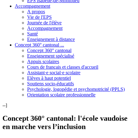
EPS Isabelle-de-Montolieu
Accompagnement
A propos
Vie de l'EPS
Journée de l'élève
Accompagnement
Santé
Enseignement à distance
Concept 360° cantonal ...
Concept 360° cantonal
Enseignement spécialisé
Appuis scolaires
Cours de français et classes d'accueil
Assistant·e social·e scolaire
Elèves à haut potentiel
Soutiens socio-éducatifs
Psychologie, logopédie et psychomotricité (PPLS)
Orientation scolaire professionnelle
--]
Concept 360° cantonal: l'école vaudoise
en marche vers l’inclusion