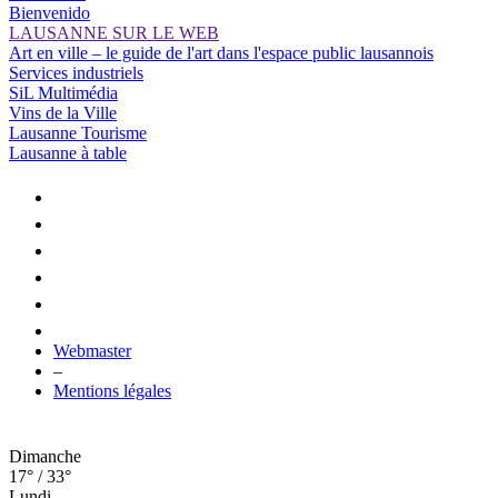
Bienvenido
LAUSANNE SUR LE WEB
Art en ville – le guide de l'art dans l'espace public lausannois
Services industriels
SiL Multimédia
Vins de la Ville
Lausanne Tourisme
Lausanne à table
Webmaster
–
Mentions légales
Dimanche
17° / 33°
Lundi