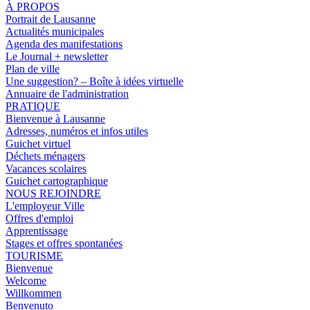
À PROPOS
Portrait de Lausanne
Actualités municipales
Agenda des manifestations
Le Journal + newsletter
Plan de ville
Une suggestion? – Boîte à idées virtuelle
Annuaire de l'administration
PRATIQUE
Bienvenue à Lausanne
Adresses, numéros et infos utiles
Guichet virtuel
Déchets ménagers
Vacances scolaires
Guichet cartographique
NOUS REJOINDRE
L'employeur Ville
Offres d'emploi
Apprentissage
Stages et offres spontanées
TOURISME
Bienvenue
Welcome
Willkommen
Benvenuto