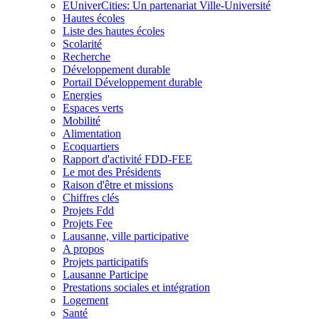
EUniverCities: Un partenariat Ville-Université
Hautes écoles
Liste des hautes écoles
Scolarité
Recherche
Développement durable
Portail Développement durable
Energies
Espaces verts
Mobilité
Alimentation
Ecoquartiers
Rapport d'activité FDD-FEE
Le mot des Présidents
Raison d'être et missions
Chiffres clés
Projets Fdd
Projets Fee
Lausanne, ville participative
A propos
Projets participatifs
Lausanne Participe
Prestations sociales et intégration
Logement
Santé