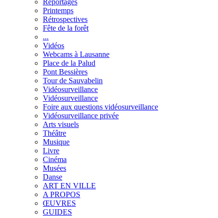
Reportages
Printemps
Rétrospectives
Fête de la forêt
...
Vidéos
Webcams à Lausanne
Place de la Palud
Pont Bessières
Tour de Sauvabelin
Vidéosurveillance
Vidéosurveillance
Foire aux questions vidéosurveillance
Vidéosurveillance privée
Arts visuels
Théâtre
Musique
Livre
Cinéma
Musées
Danse
ART EN VILLE
A PROPOS
ŒUVRES
GUIDES