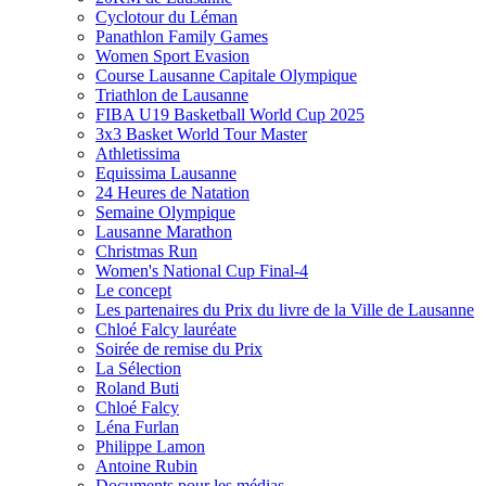
Cyclotour du Léman
Panathlon Family Games
Women Sport Evasion
Course Lausanne Capitale Olympique
Triathlon de Lausanne
FIBA U19 Basketball World Cup 2025
3x3 Basket World Tour Master
Athletissima
Equissima Lausanne
24 Heures de Natation
Semaine Olympique
Lausanne Marathon
Christmas Run
Women's National Cup Final-4
Le concept
Les partenaires du Prix du livre de la Ville de Lausanne
Chloé Falcy lauréate
Soirée de remise du Prix
La Sélection
Roland Buti
Chloé Falcy
Léna Furlan
Philippe Lamon
Antoine Rubin
Documents pour les médias