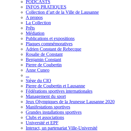
PODCASTS
INFOS PRATIQUES
Collection d’art de la Ville de Lausanne
A propos
La Collection
Prêts
Médiation
Publications et expositions
Plaques commémoratives
Adrien Constant de Rebecque
Rosalie de Constant
Benjamin Constant
Pierre de Coubertin
Anne Cuneo
...
Siège du CIO
Pierre de Coubertin et Lausanne
Fédérations sportives internationales
Management du sport
Jeux Olympiques de la Jeunesse Lausanne 2020
Manifestations sportives
Grandes installations sportives
Clubs et associations
Université et EPF
Interact, un partenariat Ville-Université