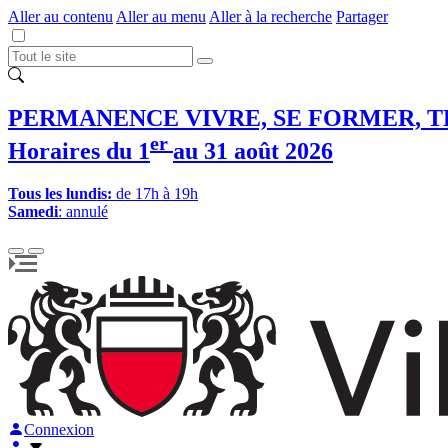
Aller au contenu
Aller au menu
Aller à la recherche
Partager
PERMANENCE VIVRE, SE FORMER, T
er
Horaires du 1
au 31 août 2026
Tous les lundis:
de 17h à 19h
Samedi
: annulé
Connexion