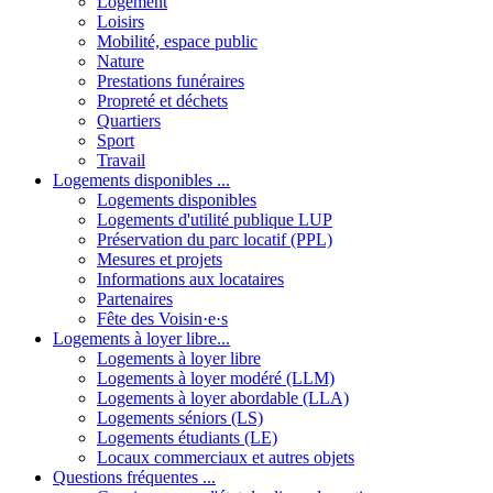
Logement
Loisirs
Mobilité, espace public
Nature
Prestations funéraires
Propreté et déchets
Quartiers
Sport
Travail
Logements disponibles ...
Logements disponibles
Logements d'utilité publique LUP
Préservation du parc locatif (PPL)
Mesures et projets
Informations aux locataires
Partenaires
Fête des Voisin·e·s
Logements à loyer libre...
Logements à loyer libre
Logements à loyer modéré (LLM)
Logements à loyer abordable (LLA)
Logements séniors (LS)
Logements étudiants (LE)
Locaux commerciaux et autres objets
Questions fréquentes ...