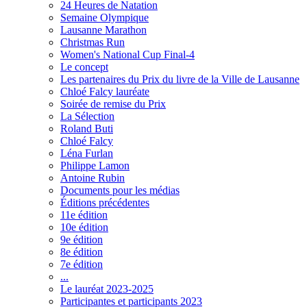
24 Heures de Natation
Semaine Olympique
Lausanne Marathon
Christmas Run
Women's National Cup Final-4
Le concept
Les partenaires du Prix du livre de la Ville de Lausanne
Chloé Falcy lauréate
Soirée de remise du Prix
La Sélection
Roland Buti
Chloé Falcy
Léna Furlan
Philippe Lamon
Antoine Rubin
Documents pour les médias
Éditions précédentes
11e édition
10e édition
9e édition
8e édition
7e édition
...
Le lauréat 2023-2025
Participantes et participants 2023