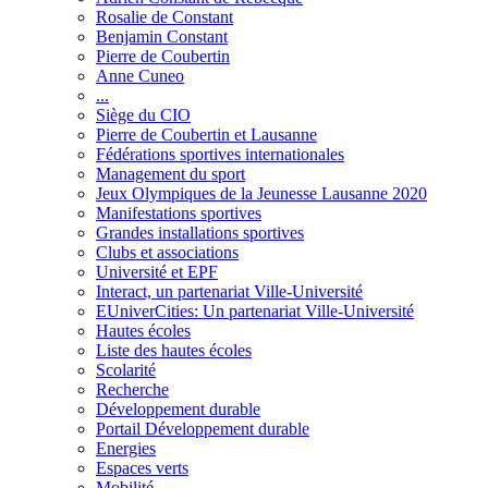
Rosalie de Constant
Benjamin Constant
Pierre de Coubertin
Anne Cuneo
...
Siège du CIO
Pierre de Coubertin et Lausanne
Fédérations sportives internationales
Management du sport
Jeux Olympiques de la Jeunesse Lausanne 2020
Manifestations sportives
Grandes installations sportives
Clubs et associations
Université et EPF
Interact, un partenariat Ville-Université
EUniverCities: Un partenariat Ville-Université
Hautes écoles
Liste des hautes écoles
Scolarité
Recherche
Développement durable
Portail Développement durable
Energies
Espaces verts
Mobilité