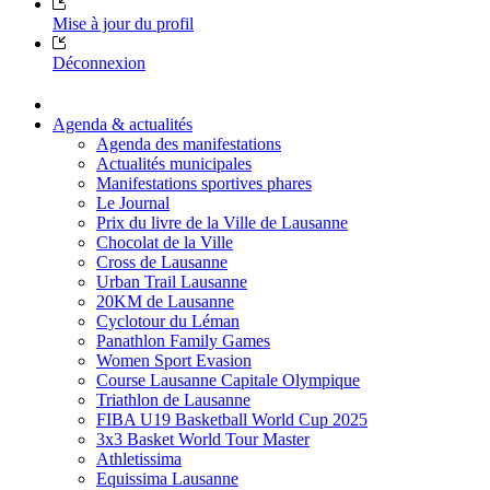
Mise à jour du profil
Déconnexion
Agenda & actualités
Agenda des manifestations
Actualités municipales
Manifestations sportives phares
Le Journal
Prix du livre de la Ville de Lausanne
Chocolat de la Ville
Cross de Lausanne
Urban Trail Lausanne
20KM de Lausanne
Cyclotour du Léman
Panathlon Family Games
Women Sport Evasion
Course Lausanne Capitale Olympique
Triathlon de Lausanne
FIBA U19 Basketball World Cup 2025
3x3 Basket World Tour Master
Athletissima
Equissima Lausanne