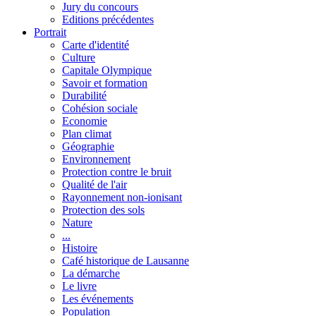
Jury du concours
Editions précédentes
Portrait
Carte d'identité
Culture
Capitale Olympique
Savoir et formation
Durabilité
Cohésion sociale
Economie
Plan climat
Géographie
Environnement
Protection contre le bruit
Qualité de l'air
Rayonnement non-ionisant
Protection des sols
Nature
...
Histoire
Café historique de Lausanne
La démarche
Le livre
Les événements
Population