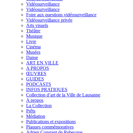
Vidéosurveillance
Vidéosurveillance
Foire aux questions vidéosurveillance
Vidéosurveillance privée
Arts visuels
Théâtre
Musique
Livre
Cinéma
Musées
Danse
ART EN VILLE
A PROPOS
ŒUVRES
GUIDES
PODCASTS
INFOS PRATIQUES
Collection d’art de la Ville de Lausanne
A propos
La Collection
Prêts
Médiation
Publications et expositions
Plaques commémoratives
Adrien Constant de Rebecque