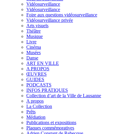
Vidéosurveillance
Vidéosurveillance
Foire aux questions vidéosurveillance
Vidéosurveillance privée
Arts visuels
Théâtre
Musique
Livre
Cinéma
Musées
Danse
ART EN VILLE
A PROPOS
ŒUVRES
GUIDES
PODCASTS
INFOS PRATIQUES
Collection d’art de la Ville de Lausanne
A propos
La Collection
Prêts
Médiation
Publications et expositions
Plaques commémoratives
Adrien Constant de Rebecque