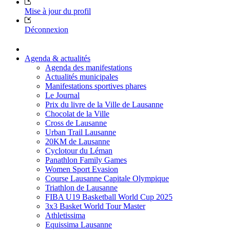
Mise à jour du profil
Déconnexion
Agenda & actualités
Agenda des manifestations
Actualités municipales
Manifestations sportives phares
Le Journal
Prix du livre de la Ville de Lausanne
Chocolat de la Ville
Cross de Lausanne
Urban Trail Lausanne
20KM de Lausanne
Cyclotour du Léman
Panathlon Family Games
Women Sport Evasion
Course Lausanne Capitale Olympique
Triathlon de Lausanne
FIBA U19 Basketball World Cup 2025
3x3 Basket World Tour Master
Athletissima
Equissima Lausanne