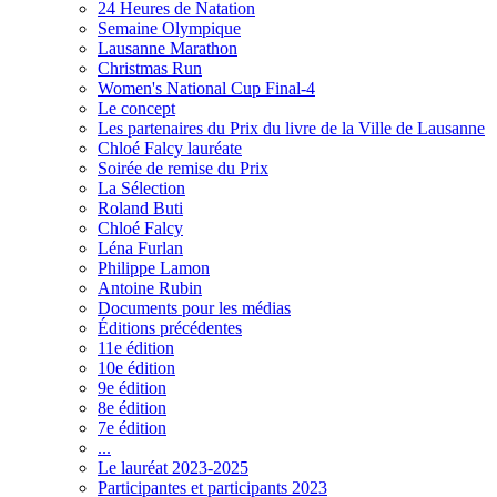
24 Heures de Natation
Semaine Olympique
Lausanne Marathon
Christmas Run
Women's National Cup Final-4
Le concept
Les partenaires du Prix du livre de la Ville de Lausanne
Chloé Falcy lauréate
Soirée de remise du Prix
La Sélection
Roland Buti
Chloé Falcy
Léna Furlan
Philippe Lamon
Antoine Rubin
Documents pour les médias
Éditions précédentes
11e édition
10e édition
9e édition
8e édition
7e édition
...
Le lauréat 2023-2025
Participantes et participants 2023