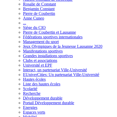
Rosalie de Constant
Benjamin Constant
Pierre de Coubertin
Anne Cuneo
...
Siège du CIO
Pierre de Coubertin et Lausanne
Fédérations sportives internationales
Management du sport
Jeux Olympiques de la Jeunesse Lausanne 2020
Manifestations sportives
Grandes installations sportives
Clubs et associations
Université et EPF
Interact, un partenariat Ville-Université
EUniverCities: Un partenariat Ville-Université
Hautes écoles
Liste des hautes écoles
Scolarité
Recherche
Développement durable
Portail Développement durable
Energies
Espaces verts
Mobilité