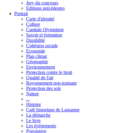
Jury du concours
Editions précédentes
Portrait
Carte d'identité
Culture
Capitale Olympique
Savoir et formation
Durabilité
Cohésion sociale
Economie
Plan climat
Géographie
Environnement
Protection contre le bruit
Qualité de l'air
Rayonnement non-ionisant
Protection des sols
Nature
...
Histoire
Café historique de Lausanne
La démarche
Le livre
Les événements
Population