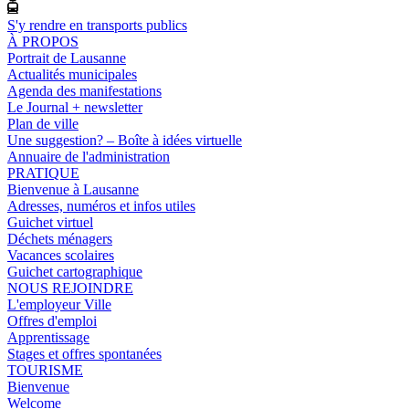
S'y rendre en transports publics
À PROPOS
Portrait de Lausanne
Actualités municipales
Agenda des manifestations
Le Journal + newsletter
Plan de ville
Une suggestion? – Boîte à idées virtuelle
Annuaire de l'administration
PRATIQUE
Bienvenue à Lausanne
Adresses, numéros et infos utiles
Guichet virtuel
Déchets ménagers
Vacances scolaires
Guichet cartographique
NOUS REJOINDRE
L'employeur Ville
Offres d'emploi
Apprentissage
Stages et offres spontanées
TOURISME
Bienvenue
Welcome