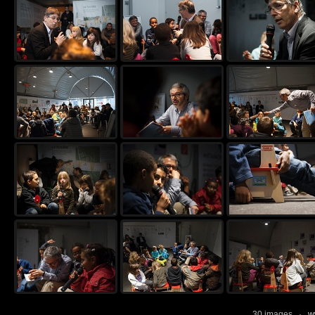
30 images ·
w