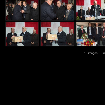
15 images ·
w