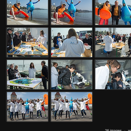
26 images ·
w