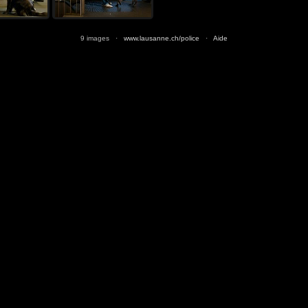
9 images ·
www.lausanne.ch/police
·
Aide