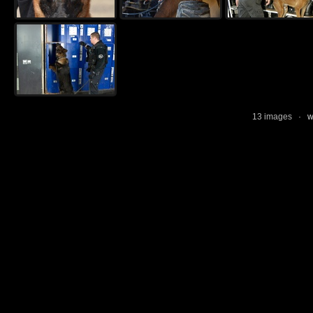
13 images ·
w