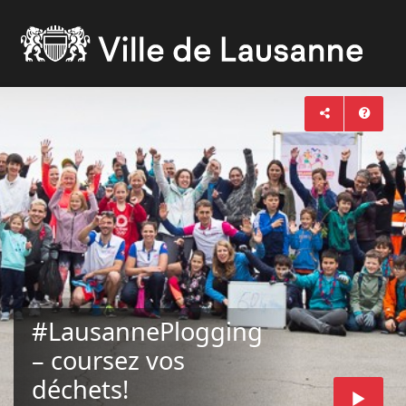
#LausannePlogging
– coursez vos
déchets!