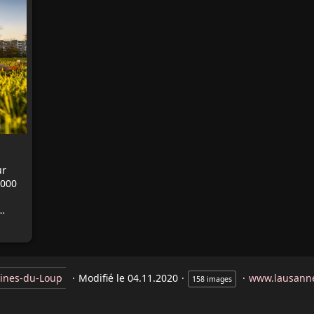
ur
'000
u…
aines-du-Loup
Modifié le
04.11.2020
www.lausann
158 images