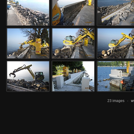
23 images ·
w