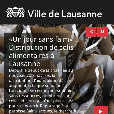
«Un jour sans faim» –
Distribution de colis
alimentaires à
Lausanne
Depuis le début de la crise liée au
nouveau coronavirus, la
distribution d’aides alimentaires
augmente chaque semaine à
Lausanne. Se retrouvant soudain
sans ressources, nombreux sont
celles et ceux qui n’ont plus assez
pour se nourrir. Reportage à la
paroisse Saint-Jacques, le mercredi