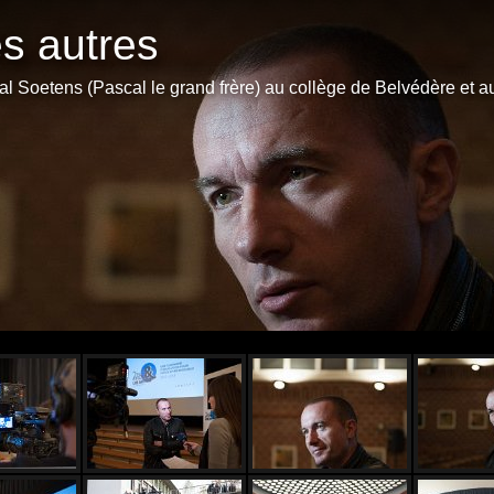
es autres
l Soetens (Pascal le grand frère) au collège de Belvédère et a