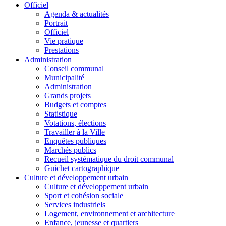
Officiel
Agenda & actualités
Portrait
Officiel
Vie pratique
Prestations
Administration
Conseil communal
Municipalité
Administration
Grands projets
Budgets et comptes
Statistique
Votations, élections
Travailler à la Ville
Enquêtes publiques
Marchés publics
Recueil systématique du droit communal
Guichet cartographique
Culture et développement urbain
Culture et développement urbain
Sport et cohésion sociale
Services industriels
Logement, environnement et architecture
Enfance, jeunesse et quartiers