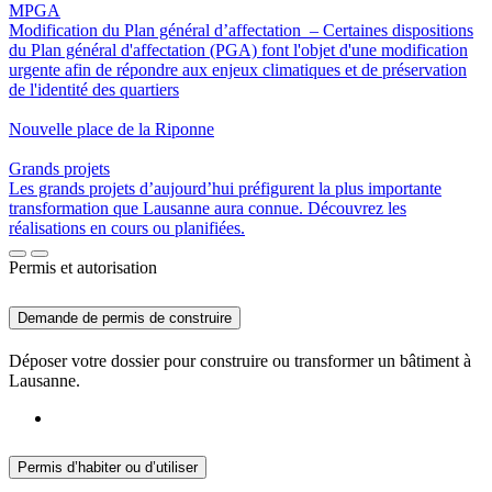
MPGA
Modification du Plan général d’affectation
– Certaines dispositions
du Plan général d'affectation (PGA) font l'objet d'une modification
urgente afin de répondre aux enjeux climatiques et de préservation
de l'identité des quartiers
Nouvelle place de la Riponne
Grands projets
Les grands projets d’aujourd’hui préfigurent la plus importante
transformation que Lausanne aura connue. Découvrez les
réalisations en cours ou planifiées.
Permis et autorisation
Demande de permis de construire
Déposer votre dossier pour construire ou transformer un bâtiment à
Lausanne.
Permis d’habiter ou d’utiliser