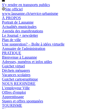
S'y rendre en transports publics
Site officiel
www.lausanne.ch
/service-urbanisme
À PROPOS
Portrait de Lausanne
Actualités municipales
Agenda des manifestations
Le Journal + newsletter
Plan de ville
Une suggestion? – Boîte à idées virtuelle
Annuaire de l'administration
PRATIQUE
Bienvenue à Lausanne
Adresses, numéros et infos utiles
Guichet virtuel
Déchets ménagers
Vacances scolaires
Guichet cartographique
NOUS REJOINDRE
L'employeur Ville
Offres d'emploi
Apprentissage
Stages et offres spontanées
TOURISME