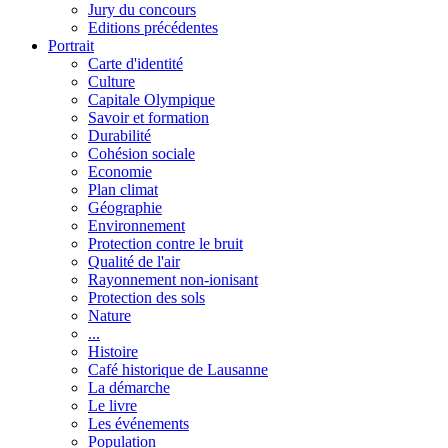
Jury du concours
Editions précédentes
Portrait
Carte d'identité
Culture
Capitale Olympique
Savoir et formation
Durabilité
Cohésion sociale
Economie
Plan climat
Géographie
Environnement
Protection contre le bruit
Qualité de l'air
Rayonnement non-ionisant
Protection des sols
Nature
...
Histoire
Café historique de Lausanne
La démarche
Le livre
Les événements
Population