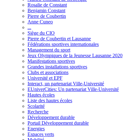
Rosalie de Constant
Benjamin Constant
Pierre de Coubertin
Anne Cuneo
...
Siège du CIO
Pierre de Coubertin et Lausanne
Fédérations sportives internationales
Management du sport
Jeux Olympiques de la Jeunesse Lausanne 2020
Manifestations sportives
Grandes installations sportives
Clubs et associations
Université et EPF
Interact, un partenariat Ville-Université
EUniverCities: Un partenariat Ville-Université
Hautes écoles
Liste des hautes écoles
Scolarité
Recherche
Développement durable
Portail Développement durable
Energies
Espaces verts
Mobilité