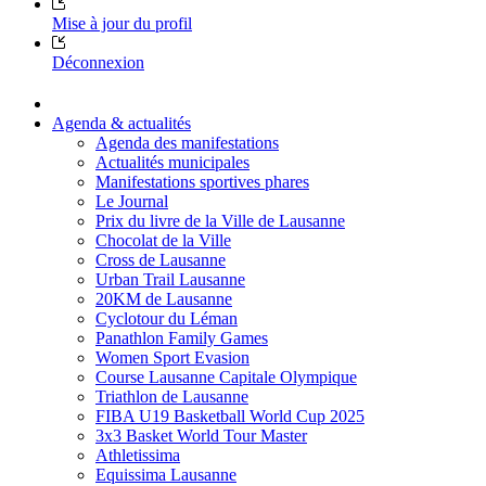
Mise à jour du profil
Déconnexion
Agenda & actualités
Agenda des manifestations
Actualités municipales
Manifestations sportives phares
Le Journal
Prix du livre de la Ville de Lausanne
Chocolat de la Ville
Cross de Lausanne
Urban Trail Lausanne
20KM de Lausanne
Cyclotour du Léman
Panathlon Family Games
Women Sport Evasion
Course Lausanne Capitale Olympique
Triathlon de Lausanne
FIBA U19 Basketball World Cup 2025
3x3 Basket World Tour Master
Athletissima
Equissima Lausanne