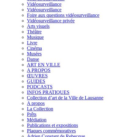
Vidéosurveillance
Vidéosurveillance
Foire aux questions vidéosurveillance
Vidéosurveillance privée
Arts visuels
Théâtre
Musique
Livre
Cinéma
Musées
Danse
ART EN VILLE
A PROPOS
ŒUVRES
GUIDES
PODCASTS
INFOS PRATIQUES
Collection d’art de la Ville de Lausanne
A propos
La Collection
Prêts
Médiation
Publications et expositions
Plaques commémoratives
Adrien Constant de Rebecque