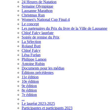
24 Heures de Natation
Semaine Olympique
Lausanne Marathon
Christmas Run
Women's National Cup Final-4
Le concept
Les partenaires du Prix du livre de la Ville de Lausanne
Chloé Falcy lauréate
Soirée de remise du Prix
La Sélection
Roland Buti
Chloé Falcy
Léna Furlan
Philippe Lamon
Antoine Rubin
Documents pour les médias
Éditions précédentes
11e édition
10e édition
9e édition
8e édition
7e édition
...
Le lauréat 2023-2025
Participantes et participants 2023