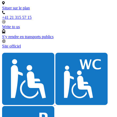
Situer sur le plan
+41 21 315 57 15
Write to us
S'y rendre en transports publics
Site officiel