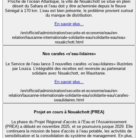
Proche de l’océan Atlantique, la ville de Nouakchott se situe en plein
désert du Sahara et l’eau doit y être acheminée depuis le fleuve
Sénégal à 170 km. L’eau est bien présente, le problème provient surtout
du manque de distribution.
En savoir plus...
/en/officiel/administration/securite-et-economie/eau/en-
relation/lausanne-internationale-solidarite-eau/solidarite-eau/eau-
nouakchott.html
Nos carafes «s’eau-lidaires»
Le Service de l’eau lance 3 nouvelles carafes «s’eau-lidaires» illustrées
par Louiza. L’intégralité des recettes est reversée au partenariat
solidaire avec Nouakchott, en Mauritanie.
En savoir plus...
/en/officiel/administration/securite-et-economie/eau/en-
relation/lausanne-internationale-solidarite-eau/solidarite-eau/carafes-
seaulidaires.html
Projet en cours à Nouakchott (PREA)
La phase du Projet Régional d’accès à l’Eau et l’Assainissement
(PREA) a débuté en novembre 2025, et se poursuivra jusque 2029. Elle
continuera la mission de base d’accès à l’eau potable, les activités de
sensibilisation et la consolidation du système de management. En plus,