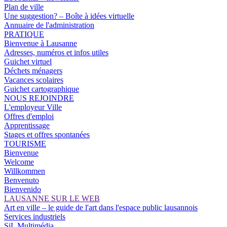
Plan de ville
Une suggestion? – Boîte à idées virtuelle
Annuaire de l'administration
PRATIQUE
Bienvenue à Lausanne
Adresses, numéros et infos utiles
Guichet virtuel
Déchets ménagers
Vacances scolaires
Guichet cartographique
NOUS REJOINDRE
L'employeur Ville
Offres d'emploi
Apprentissage
Stages et offres spontanées
TOURISME
Bienvenue
Welcome
Willkommen
Benvenuto
Bienvenido
LAUSANNE SUR LE WEB
Art en ville – le guide de l'art dans l'espace public lausannois
Services industriels
SiL Multimédia