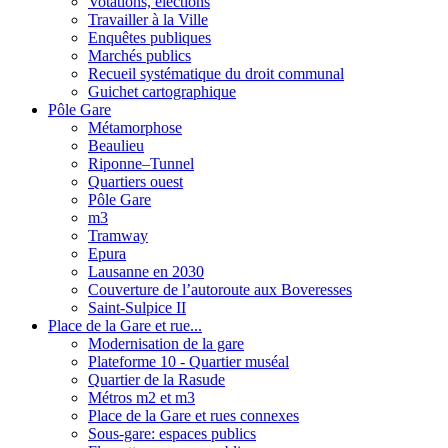
Votations, élections
Travailler à la Ville
Enquêtes publiques
Marchés publics
Recueil systématique du droit communal
Guichet cartographique
Pôle Gare
Métamorphose
Beaulieu
Riponne–Tunnel
Quartiers ouest
Pôle Gare
m3
Tramway
Epura
Lausanne en 2030
Couverture de l’autoroute aux Boveresses
Saint-Sulpice II
Place de la Gare et rue...
Modernisation de la gare
Plateforme 10 - Quartier muséal
Quartier de la Rasude
Métros m2 et m3
Place de la Gare et rues connexes
Sous-gare: espaces publics