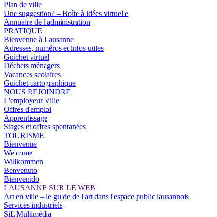
Plan de ville
Une suggestion? – Boîte à idées virtuelle
Annuaire de l'administration
PRATIQUE
Bienvenue à Lausanne
Adresses, numéros et infos utiles
Guichet virtuel
Déchets ménagers
Vacances scolaires
Guichet cartographique
NOUS REJOINDRE
L'employeur Ville
Offres d'emploi
Apprentissage
Stages et offres spontanées
TOURISME
Bienvenue
Welcome
Willkommen
Benvenuto
Bienvenido
LAUSANNE SUR LE WEB
Art en ville – le guide de l'art dans l'espace public lausannois
Services industriels
SiL Multimédia