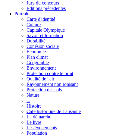
Jury du concours
Editions précédentes
Portrait
Carte d'identité
Culture
Capitale Olympique
Savoir et formation
Durabilité
Cohésion sociale
Economie
Plan climat
Géographie
Environnement
Protection contre le bruit
Qualité de l'air
Rayonnement non-ionisant
Protection des sols
Nature
...
Histoire
Café historique de Lausanne
La démarche
Le livre
Les événements
Population