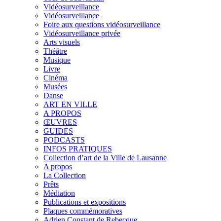
Vidéosurveillance
Vidéosurveillance
Foire aux questions vidéosurveillance
Vidéosurveillance privée
Arts visuels
Théâtre
Musique
Livre
Cinéma
Musées
Danse
ART EN VILLE
A PROPOS
ŒUVRES
GUIDES
PODCASTS
INFOS PRATIQUES
Collection d’art de la Ville de Lausanne
A propos
La Collection
Prêts
Médiation
Publications et expositions
Plaques commémoratives
Adrien Constant de Rebecque