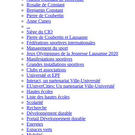
Rosalie de Constant
Benjamin Constant
Pierre de Coubertin
Anne Cuneo
...
Siège du CIO
Pierre de Coubertin et Lausanne
Fédérations sportives internationales
Management du sport
Jeux Olympiques de la Jeunesse Lausanne 2020
Manifestations sportives
Grandes installations sportives
Clubs et associations
Université et EPF
Interact, un partenariat Ville-Université
EUniverCities: Un partenariat Ville-Université
Hautes écoles
Liste des hautes écoles
Scolarité
Recherche
Développement durable
Portail Développement durable
Energies
Espaces verts
Mobilité