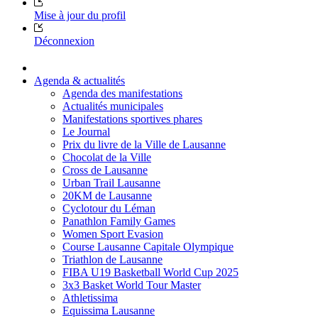
Mise à jour du profil
Déconnexion
Agenda & actualités
Agenda des manifestations
Actualités municipales
Manifestations sportives phares
Le Journal
Prix du livre de la Ville de Lausanne
Chocolat de la Ville
Cross de Lausanne
Urban Trail Lausanne
20KM de Lausanne
Cyclotour du Léman
Panathlon Family Games
Women Sport Evasion
Course Lausanne Capitale Olympique
Triathlon de Lausanne
FIBA U19 Basketball World Cup 2025
3x3 Basket World Tour Master
Athletissima
Equissima Lausanne