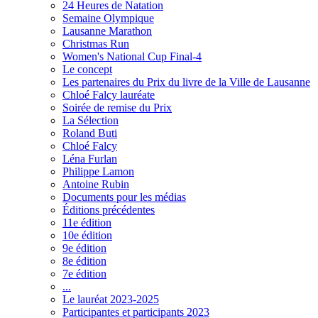
24 Heures de Natation
Semaine Olympique
Lausanne Marathon
Christmas Run
Women's National Cup Final-4
Le concept
Les partenaires du Prix du livre de la Ville de Lausanne
Chloé Falcy lauréate
Soirée de remise du Prix
La Sélection
Roland Buti
Chloé Falcy
Léna Furlan
Philippe Lamon
Antoine Rubin
Documents pour les médias
Éditions précédentes
11e édition
10e édition
9e édition
8e édition
7e édition
...
Le lauréat 2023-2025
Participantes et participants 2023