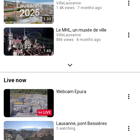
VilleLausanne
1.4K views
7 months ago
1:33
Le MHL, un musée de ville
VilleLausanne
886 views
8 months ago
1:40
Live now
Webcam Epura
LIVE
Lausanne, pont Bessières
5 watching