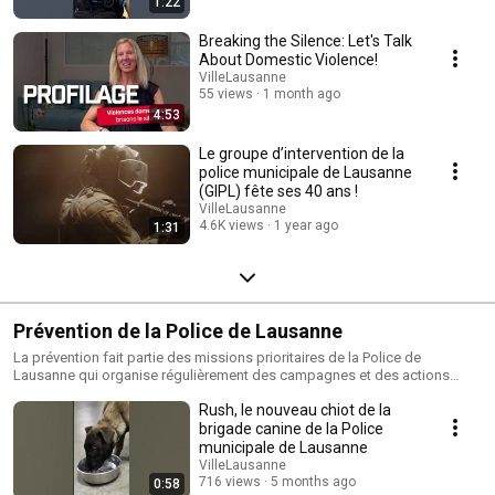
1:22
Breaking the Silence: Let's Talk
About Domestic Violence!
VilleLausanne
55 views
1 month ago
4:53
Le groupe d’intervention de la
police municipale de Lausanne
(GIPL) fête ses 40 ans !
VilleLausanne
4.6K views
1 year ago
1:31
Prévention de la Police de Lausanne
La prévention fait partie des missions prioritaires de la Police de
Lausanne qui organise régulièrement des campagnes et des actions
dans différents domaines.
Rush, le nouveau chiot de la
brigade canine de la Police
municipale de Lausanne
VilleLausanne
716 views
5 months ago
0:58