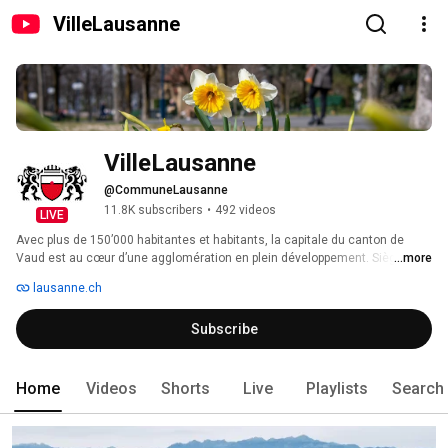
VilleLausanne
VilleLausanne
@CommuneLausanne
11.8K subscribers
•
492 videos
LIVE
Avec plus de 150’000 habitantes et habitants, la capitale du canton de 
Vaud est au cœur d’une agglomération en plein développement. Siège du 
...more
Comité International Olympique et de nombreuses fédérations sportives, 
lausanne.ch
lieu d’excellence en matière de formation et de recherche – avec 
notamment l’École polytechnique fédérale de Lausanne (EPFL), l’Université 
Subscribe
de Lausanne (UNIL), l’IMD ou l’École hôtelière –, ville de culture, destination 
appréciée des touristes, Lausanne se réjouit de vous offrir un cadre de vie 
agréable et de vous dévoiler ses diverses facettes. 
Home
Videos
Shorts
Live
Playlists
Search