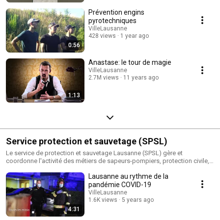
Prévention engins
pyrotechniques
VilleLausanne
428 views
1 year ago
0:56
Anastase: le tour de magie
VilleLausanne
2.7M views
11 years ago
1:13
Service protection et sauvetage (SPSL)
Le service de protection et sauvetage Lausanne (SPSL) gère et
coordonne l'activité des métiers de sapeurs-pompiers, protection civile,
ambulance, poste médical avancé, police du feu, ainsi que du centre de
Lausanne au rythme de la
formation de La Rama et des pompes funèbres officielles, en
développant une interactivité opérationnelle en cas d'événements
pandémie COVID-19
particuliers ou d'accidents majeurs. http://www.lausanne.ch/spsl
VilleLausanne
1.6K views
5 years ago
4:31