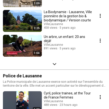
1:09
La Biodynamie - Lausanne, Ville
pionnière de la gestion bio &
biodynamique / Version courte
VilleLausanne
458 views
5 years ago
3:25
Un arbre, un enfant: 20 ans
déjà!
VilleLausanne
891 views
5 years ago
1:04
Police de Lausanne
La Police municipale de Lausanne exerce son activité sur l'ensemble du
territoire de la ville. Elle met un accent particulier sur le développement de
la police urbaine de proximité pour garantir la qualité de ses interventions
Cyril, police trainee, at the Tour
et satisfaire les besoins sécuritaires de la population.
http://www.lausanne.ch/police
de France Femmes
VilleLausanne
488 views
23 hours ago