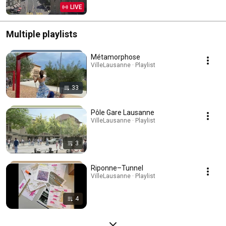
LIVE
Multiple playlists
Métamorphose
VilleLausanne · Playlist
33
Pôle Gare Lausanne
VilleLausanne · Playlist
3
Riponne–Tunnel
VilleLausanne · Playlist
4