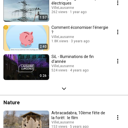
électriques
VilleLausanne
262 views
1 year ago
1:57
Comment économiser l’énergie
?
VilleLausanne
1.8K views
3 years ago
2:40
SiL - Illuminations de fin
d'année
VilleLausanne
524 views
4 years ago
0:26
Nature
Arbracadabra, 10ème fête de
la forêt : le film
VilleLausanne
153 views
5 years ago