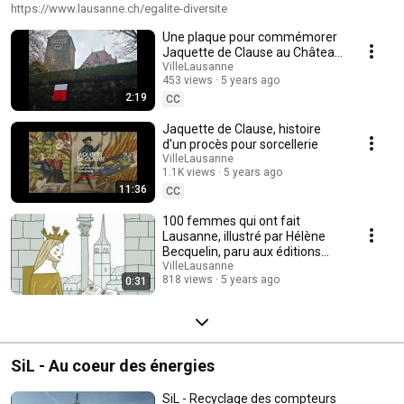
https://www.lausanne.ch/egalite-diversite
Une plaque pour commémorer
Jaquette de Clause au Château
d’Ouchy
VilleLausanne
453 views
5 years ago
2:19
CC
Jaquette de Clause, histoire
d'un procès pour sorcellerie
VilleLausanne
1.1K views
5 years ago
11:36
CC
100 femmes qui ont fait
Lausanne, illustré par Hélène
Becquelin, paru aux éditions
Antipodes, 2021
VilleLausanne
818 views
5 years ago
0:31
SiL - Au coeur des énergies
SiL - Recyclage des compteurs