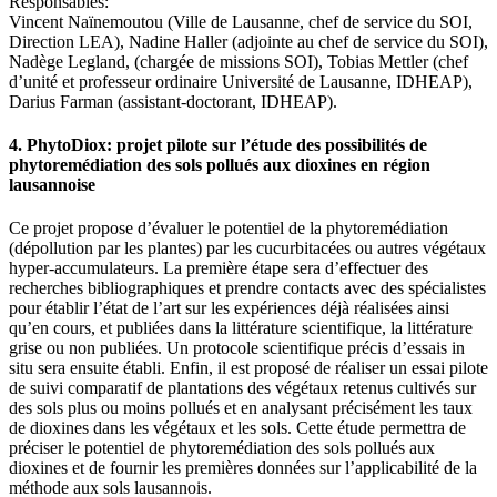
Responsables:
Vincent Naïnemoutou (Ville de Lausanne, chef de service du SOI,
Direction LEA), Nadine Haller (adjointe au chef de service du SOI),
Nadège Legland, (chargée de missions SOI), Tobias Mettler (chef
d’unité et professeur ordinaire Université de Lausanne, IDHEAP),
Darius Farman (assistant-doctorant, IDHEAP).
4. PhytoDiox: projet pilote sur l’étude des possibilités de
phytoremédiation des sols pollués aux dioxines en région
lausannoise
Ce projet propose d’évaluer le potentiel de la phytoremédiation
(dépollution par les plantes) par les cucurbitacées ou autres végétaux
hyper-accumulateurs. La première étape sera d’effectuer des
recherches bibliographiques et prendre contacts avec des spécialistes
pour établir l’état de l’art sur les expériences déjà réalisées ainsi
qu’en cours, et publiées dans la littérature scientifique, la littérature
grise ou non publiées. Un protocole scientifique précis d’essais in
situ sera ensuite établi. Enfin, il est proposé de réaliser un essai pilote
de suivi comparatif de plantations des végétaux retenus cultivés sur
des sols plus ou moins pollués et en analysant précisément les taux
de dioxines dans les végétaux et les sols. Cette étude permettra de
préciser le potentiel de phytoremédiation des sols pollués aux
dioxines et de fournir les premières données sur l’applicabilité de la
méthode aux sols lausannois.