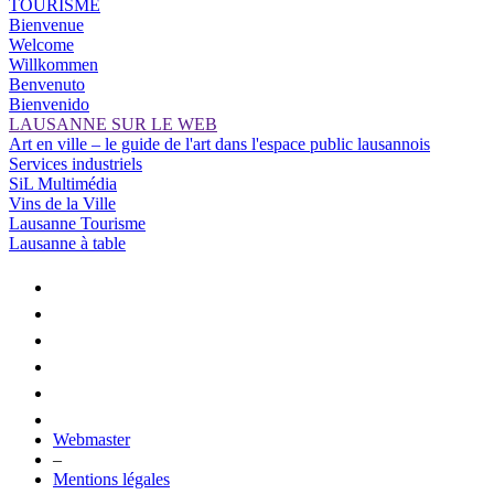
TOURISME
Bienvenue
Welcome
Willkommen
Benvenuto
Bienvenido
LAUSANNE SUR LE WEB
Art en ville – le guide de l'art dans l'espace public lausannois
Services industriels
SiL Multimédia
Vins de la Ville
Lausanne Tourisme
Lausanne à table
Webmaster
–
Mentions légales