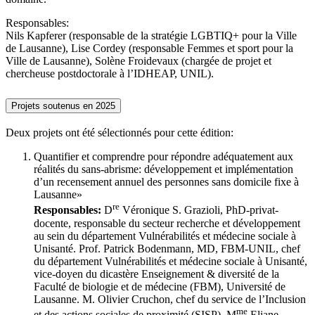
Responsables:
Nils Kapferer (responsable de la stratégie LGBTIQ+ pour la Ville
de Lausanne), Lise Cordey (responsable Femmes et sport pour la
Ville de Lausanne), Solène Froidevaux (chargée de projet et
chercheuse postdoctorale à l’IDHEAP, UNIL).
Projets soutenus en 2025
Deux projets ont été sélectionnés pour cette édition:
Quantifier et comprendre pour répondre adéquatement aux
réalités du sans-abrisme: développement et implémentation
d’un recensement annuel des personnes sans domicile fixe à
Lausanne»
re
Responsables:
D
Véronique S. Grazioli, PhD-privat-
docente, responsable du secteur recherche et développement
au sein du département Vulnérabilités et médecine sociale à
Unisanté. Prof. Patrick Bodenmann, MD, FBM-UNIL, chef
du département Vulnérabilités et médecine sociale à Unisanté,
vice-doyen du dicastère Enseignement & diversité de la
Faculté de biologie et de médecine (FBM), Université de
Lausanne. M. Olivier Cruchon, chef du service de l’Inclusion
me
et des actions sociales de proximité (SISP), M
Eliane