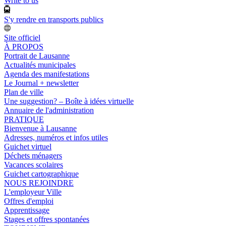
Write to us
S'y rendre en transports publics
Site officiel
À PROPOS
Portrait de Lausanne
Actualités municipales
Agenda des manifestations
Le Journal + newsletter
Plan de ville
Une suggestion? – Boîte à idées virtuelle
Annuaire de l'administration
PRATIQUE
Bienvenue à Lausanne
Adresses, numéros et infos utiles
Guichet virtuel
Déchets ménagers
Vacances scolaires
Guichet cartographique
NOUS REJOINDRE
L'employeur Ville
Offres d'emploi
Apprentissage
Stages et offres spontanées