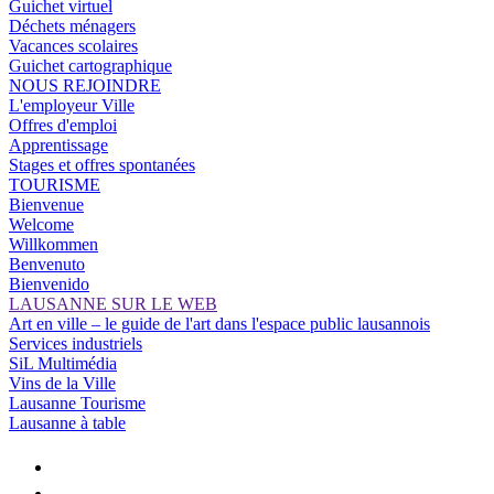
Guichet virtuel
Déchets ménagers
Vacances scolaires
Guichet cartographique
NOUS REJOINDRE
L'employeur Ville
Offres d'emploi
Apprentissage
Stages et offres spontanées
TOURISME
Bienvenue
Welcome
Willkommen
Benvenuto
Bienvenido
LAUSANNE SUR LE WEB
Art en ville – le guide de l'art dans l'espace public lausannois
Services industriels
SiL Multimédia
Vins de la Ville
Lausanne Tourisme
Lausanne à table