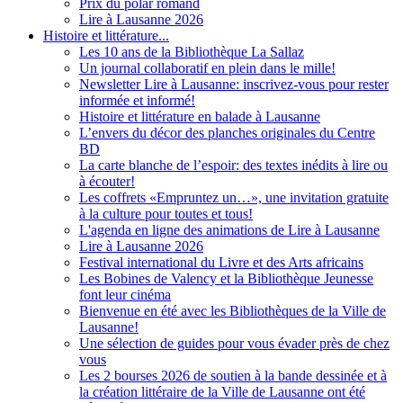
Prix du polar romand
Lire à Lausanne 2026
Histoire et littérature...
Les 10 ans de la Bibliothèque La Sallaz
Un journal collaboratif en plein dans le mille!
Newsletter Lire à Lausanne: inscrivez-vous pour rester
informée et informé!
Histoire et littérature en balade à Lausanne
L’envers du décor des planches originales du Centre
BD
La carte blanche de l’espoir: des textes inédits à lire ou
à écouter!
Les coffrets «Empruntez un…», une invitation gratuite
à la culture pour toutes et tous!
L'agenda en ligne des animations de Lire à Lausanne
Lire à Lausanne 2026
Festival international du Livre et des Arts africains
Les Bobines de Valency et la Bibliothèque Jeunesse
font leur cinéma
Bienvenue en été avec les Bibliothèques de la Ville de
Lausanne!
Une sélection de guides pour vous évader près de chez
vous
Les 2 bourses 2026 de soutien à la bande dessinée et à
la création littéraire de la Ville de Lausanne ont été