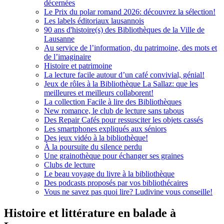
décernées
Le Prix du polar romand 2026: découvrez la sélection!
Les labels éditoriaux lausannois
90 ans d'histoire(s) des Bibliothèques de la Ville de
Lausanne
Au service de l’information, du patrimoine, des mots et
de l’imaginaire
Histoire et patrimoine
La lecture facile autour d’un café convivial, génial!
Jeux de rôles à la Bibliothèque La Sallaz: que les
meilleures et meilleurs collaborent!
La collection Facile à lire des Bibliothèques
New romance, le club de lecture sans tabous
Des Repair Cafés pour ressusciter les objets cassés
Les smartphones expliqués aux séniors
Des jeux vidéo à la bibliothèque!
À la poursuite du silence perdu
Une grainothèque pour échanger ses graines
Clubs de lecture
Le beau voyage du livre à la bibliothèque
Des podcasts proposés par vos bibliothécaires
Vous ne savez pas quoi lire? Ludivine vous conseille!
Histoire et littérature en balade à