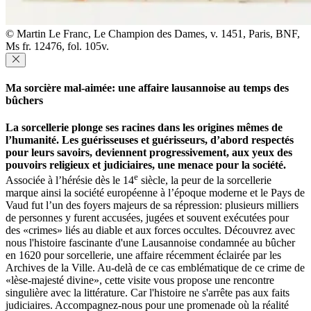
© Martin Le Franc, Le Champion des Dames, v. 1451, Paris, BNF,
Ms fr. 12476, fol. 105v.
Ma sorcière mal-aimée: une affaire lausannoise au temps des
bûchers
La sorcellerie plonge ses racines dans les origines mêmes de
l’humanité. Les guérisseuses et guérisseurs, d’abord respectés
pour leurs savoirs, deviennent progressivement, aux yeux des
pouvoirs religieux et judiciaires, une menace pour la société.
e
Associée à l’hérésie dès le 14
siècle, la peur de la sorcellerie
marque ainsi la société européenne à l’époque moderne et le Pays de
Vaud fut l’un des foyers majeurs de sa répression: plusieurs milliers
de personnes y furent accusées, jugées et souvent exécutées pour
des «crimes» liés au diable et aux forces occultes. Découvrez avec
nous l'histoire fascinante d'une Lausannoise condamnée au bûcher
en 1620 pour sorcellerie, une affaire récemment éclairée par les
Archives de la Ville. Au-delà de ce cas emblématique de ce crime de
«lèse-majesté divine», cette visite vous propose une rencontre
singulière avec la littérature. Car l'histoire ne s'arrête pas aux faits
judiciaires. Accompagnez-nous pour une promenade où la réalité