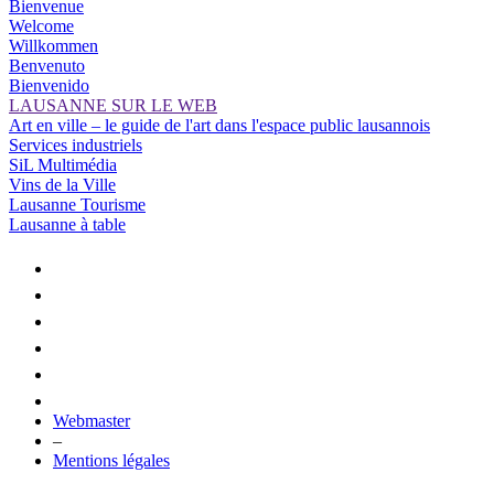
Bienvenue
Welcome
Willkommen
Benvenuto
Bienvenido
LAUSANNE SUR LE WEB
Art en ville – le guide de l'art dans l'espace public lausannois
Services industriels
SiL Multimédia
Vins de la Ville
Lausanne Tourisme
Lausanne à table
Webmaster
–
Mentions légales