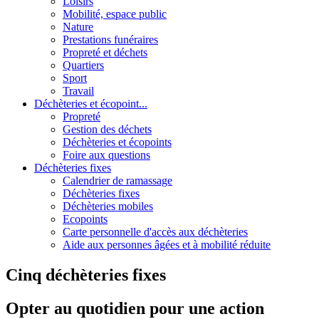
Loisirs
Mobilité, espace public
Nature
Prestations funéraires
Propreté et déchets
Quartiers
Sport
Travail
Déchèteries et écopoint...
Propreté
Gestion des déchets
Déchèteries et écopoints
Foire aux questions
Déchèteries fixes
Calendrier de ramassage
Déchèteries fixes
Déchèteries mobiles
Ecopoints
Carte personnelle d'accès aux déchèteries
Aide aux personnes âgées et à mobilité réduite
Cinq déchèteries fixes
Opter au quotidien pour une action