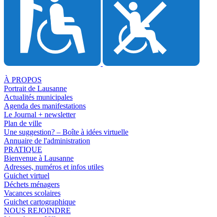
À PROPOS
Portrait de Lausanne
Actualités municipales
Agenda des manifestations
Le Journal + newsletter
Plan de ville
Une suggestion? – Boîte à idées virtuelle
Annuaire de l'administration
PRATIQUE
Bienvenue à Lausanne
Adresses, numéros et infos utiles
Guichet virtuel
Déchets ménagers
Vacances scolaires
Guichet cartographique
NOUS REJOINDRE